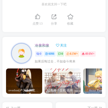
喜欢就支持一下吧
点赞
13
分享
收藏
冷泉和泉
关注
0
6098
0
6.1W+
49.6W+
如果后悔过去，不如奋斗将来
overlord卢贝多的龙王谁厉害 「Overlord」露普斯蕾琪娜·贝塔手办开订
经典杯子蛋糕 佐岸 漫画「经典杯子蛋糕」宣布真人日剧化