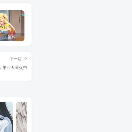
「Shine Post」第六话ED主题曲「Yellow Rose」无字幕MV公开
「茜物语」杂志彩页图公开
夺妻by豌豆荚小说全文 百度网盘 Duo!
下一篇
 第77天萤火虫