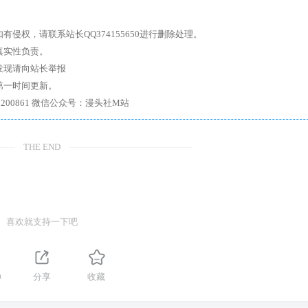
权，请联系站长QQ374155650进行删除处理。
真实性负责。
发现请向站长举报
第一时间更新。
7、带你进入绅士内部，畅所欲言，释放最真实的自我官方qq群：167200861 微信公众号：漫头社M站
THE END
喜欢就支持一下吧
0
分享
收藏