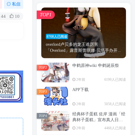
漫画
原神
少女
游戏
动漫
私信
时间
秘密
手机
海贼王
明星
TOP1
44
10
鬼灭之刃
鬼灭
捆绑
萝莉
间谍过家家
忍者
高木
今泉
8708人已阅读
进击的巨人
高岭
overlord卢贝多的龙王谁厉害
「Overlord」露普斯蕾琪娜·贝塔手办开...
申鹤原神wiki 申鹤诞辰祭
TOP2
TOP1
2年前
6199人已阅读
APP下载
TOP3
8708人已阅读
2年前
5058人已阅读
overlord卢贝多的龙王谁厉害
「Overlord」露普斯蕾琪娜·贝塔手办开...
经典杯子蛋糕 佐岸 漫画「经
TOP4
典杯子蛋糕」宣布真人日剧
申鹤原神wiki 申鹤诞辰祭
化
TOP2
2年前
4468人已阅读