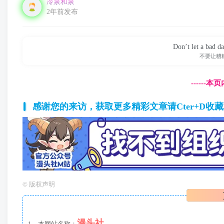
冷泉和泉
2年前发布
Don’t let a bad d
不要让糟
------
感谢您的来访，获取更多精彩文章请Cter+D收
©
版权声明
漫头社