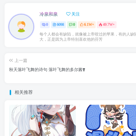
冷泉和泉
关注
0
6098
0
6.1W+
49.7W+
每个人都会有缺陷，就像被上帝咬过的苹果，有的人缺
大，正是因为上帝特别喜欢他的芬芳
上一篇
秋天落叶飞舞的诗句 落叶飞舞的多尔酱❣️
相关推荐