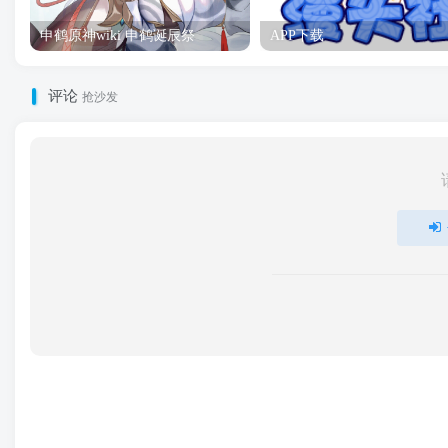
申鹤原神wiki 申鹤诞辰祭
APP下载
评论
抢沙发