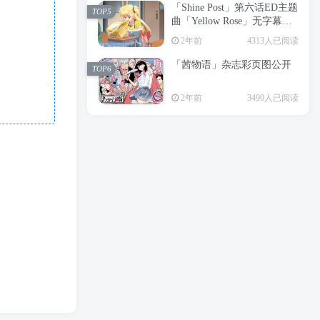
「Shine Post」第六话ED主题
2年前
6199人已阅读
TOP5
曲「Yellow Rose」无字幕MV
APP下载
公开
TOP3
2年前
4313人已阅读
「茜物语」杂志彩页图公开
2年前
5058人已阅读
TOP6
经典杯子蛋糕 佐岸 漫画「经
TOP4
2年前
3490人已阅读
典杯子蛋糕」宣布真人日剧
化
2年前
4468人已阅读
「Shine Post」第六话ED主题
TOP5
曲「Yellow Rose」无字幕MV
公开
2年前
4313人已阅读
「茜物语」杂志彩页图公开
TOP6
2年前
3490人已阅读