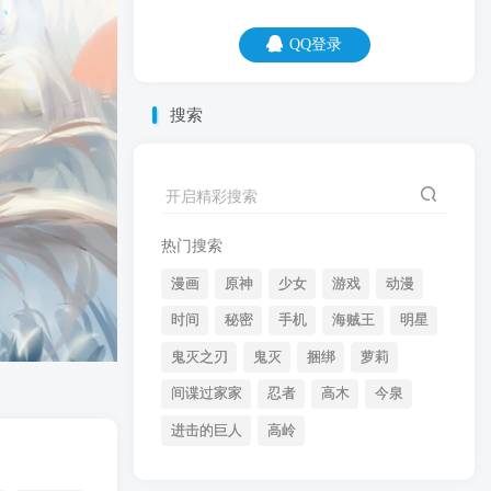
QQ登录
QQ登录
搜索
08
08
开启精彩搜索
所有的为你好，都只是为了他们心情好。
热门搜索
漫画
原神
少女
游戏
动漫
时间
秘密
手机
海贼王
明星
鬼灭之刃
鬼灭
捆绑
萝莉
间谍过家家
忍者
高木
今泉
开启精彩搜索
进击的巨人
高岭
热门搜索