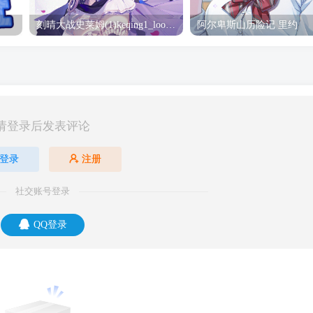
刻晴大战史莱姆(1)keqing1_loop_s_1080(2) 刻晴
阿尔卑斯山历险记 里约
请登录后发表评论
登录
注册
社交账号登录
QQ登录