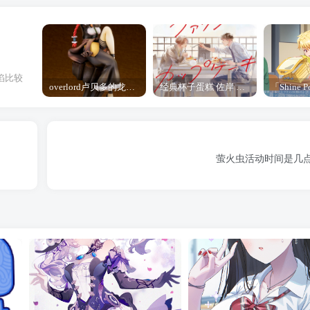
陷比较
overlord卢贝多的龙王谁厉害 「Overlord」露普斯蕾琪娜·贝塔手办开订
经典杯子蛋糕 佐岸 漫画「经典杯子蛋糕」宣布真人日剧化
萤火虫活动时间是几点