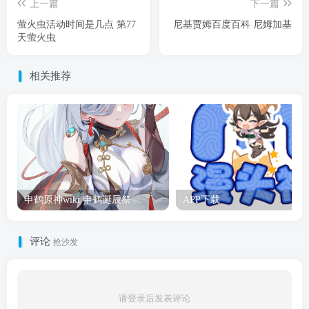
上一篇
下一篇
萤火虫活动时间是几点 第77
尼基贾姆百度百科 尼姆加基
天萤火虫
相关推荐
申鹤原神wiki 申鹤诞辰祭
APP下载
评论
抢沙发
请登录后发表评论