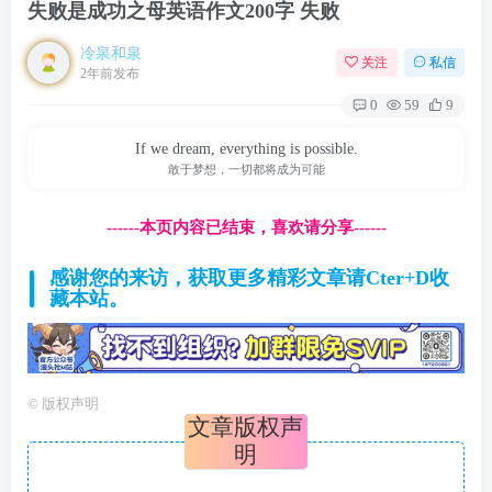
失败是成功之母英语作文200字 失败
冷泉和泉
关注
私信
2年前发布
0
59
9
If we dream, everything is possible.
敢于梦想，一切都将成为可能
------本页内容已结束，喜欢请分享------
感谢您的来访，获取更多精彩文章请Cter+D收
藏本站。
©
版权声明
文章版权声
明