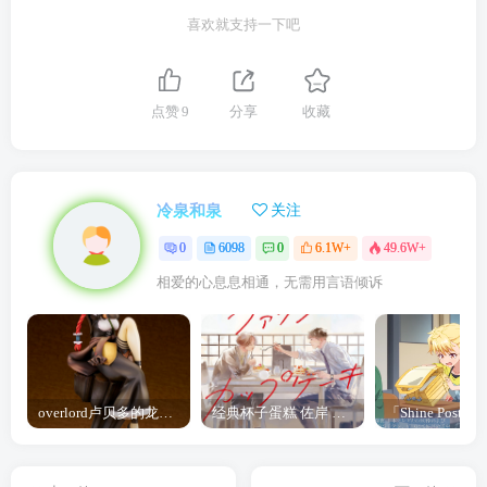
喜欢就支持一下吧
点赞
9
分享
收藏
冷泉和泉
关注
0
6098
0
6.1W+
49.6W+
相爱的心息息相通，无需用言语倾诉
overlord卢贝多的龙王谁厉害 「Overlord」露普斯蕾琪娜·贝塔手办开订
经典杯子蛋糕 佐岸 漫画「经典杯子蛋糕」宣布真人日剧化