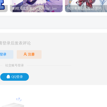
刻晴大战史莱姆(1)keqing1_loop_s_1080(2) 刻晴
阿尔卑斯山历险记 里约
请登录后发表评论
登录
注册
社交账号登录
QQ登录