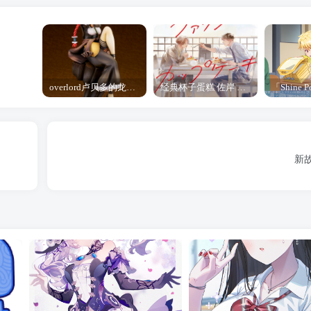
overlord卢贝多的龙王谁厉害 「Overlord」露普斯蕾琪娜·贝塔手办开订
经典杯子蛋糕 佐岸 漫画「经典杯子蛋糕」宣布真人日剧化
新