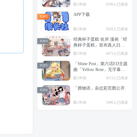
2年前
6199人已阅读
APP下载
TOP3
2年前
5058人已阅读
经典杯子蛋糕 佐岸 漫画「经
TOP4
典杯子蛋糕」宣布真人日剧
化
2年前
4471人已阅读
「Shine Post」第六话ED主题
TOP5
曲「Yellow Rose」无字幕MV
公开
2年前
4313人已阅读
「茜物语」杂志彩页图公开
TOP6
2年前
3490人已阅读