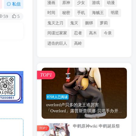
漫画
原神
少女
游戏
动漫
私信
时间
秘密
手机
海贼王
明星
59
5
鬼灭之刃
鬼灭
捆绑
萝莉
间谍过家家
忍者
高木
今泉
进击的巨人
高岭
TOP1
8708人已阅读
overlord卢贝多的龙王谁厉害
「Overlord」露普斯蕾琪娜·贝塔手办开...
申鹤原神wiki 申鹤诞辰祭
TOP2