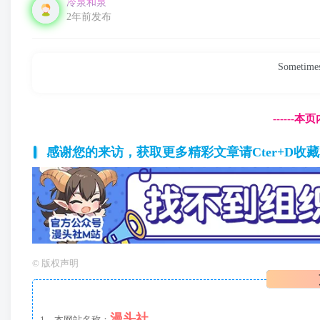
冷泉和泉
2年前发布
Sometimes
------
感谢您的来访，获取更多精彩文章请Cter+D收
©
版权声明
漫头社