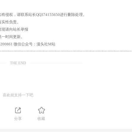
权，请联系站长QQ374155650进行删除处理。
真实性负责。
发现请向站长举报
第一时间更新。
7、带你进入绅士内部，畅所欲言，释放最真实的自我官方qq群：167200861 微信公众号：漫头社M站
THE END
喜欢就支持一下吧
分享
收藏