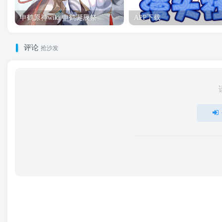
申鹤原神wiki 申鹤诞辰祭
APP下载
评论
抢沙发