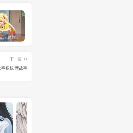
「Shine Post」第六话ED主题曲「Yellow Rose」无字幕MV公开
「茜物语」杂志彩页图公开
夺妻by豌豆荚小说全文 百度网盘 Duo!
下一篇
故事客栈 新故事