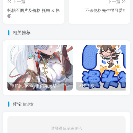
上一篇
下一篇
托帕石图片及价格 托帕 & 帐
不破伦格先生很可爱!!
帐
相关推荐
申鹤原神wiki 申鹤诞辰祭
APP下载
评论
抢沙发
请登录后发表评论