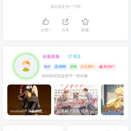
喜欢就支持一下吧
点赞
7
分享
收藏
冷泉和泉
关注
0
6098
0
6.1W+
49.6W+
时间和经历会抚平一切伤痛
overlord卢贝多的龙王谁厉害 「Overlord」露普斯蕾琪娜·贝塔手办开订
经典杯子蛋糕 佐岸 漫画「经典杯子蛋糕」宣布真人日剧化