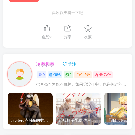
喜欢就支持一下吧
点赞
8
分享
收藏
冷泉和泉
关注
0
6098
0
6.1W+
49.7W+
把月亮作为你的目标。如果你没打中，也许你还能打中星星
overlord卢贝多的龙王谁厉害 「Overlord」露普斯蕾琪娜·贝塔手办开订
经典杯子蛋糕 佐岸 漫画「经典杯子蛋糕」宣布真人日剧化