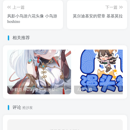
上一篇
下一篇
风影小鸟游六花头像 小鸟游
莫尔迪基安的臂章 基基莫拉
hoshino
相关推荐
申鹤原神wiki 申鹤诞辰祭
APP下载
评论
抢沙发