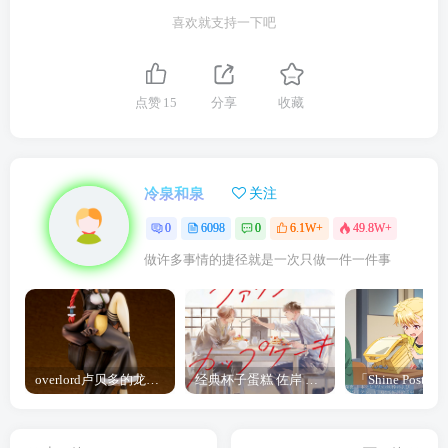
喜欢就支持一下吧
点赞
15
分享
收藏
冷泉和泉
关注
0
6098
0
6.1W+
49.8W+
做许多事情的捷径就是一次只做一件一件事
overlord卢贝多的龙王谁厉害 「Overlord」露普斯蕾琪娜·贝塔手办开订
经典杯子蛋糕 佐岸 漫画「经典杯子蛋糕」宣布真人日剧化