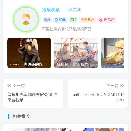
冷泉和泉
关注
0
6098
0
6.1W+
49.8W+
不要让你的梦想只是想想而已
overlord卢贝多的龙王谁厉害 「Overlord」露普斯蕾琪娜·贝塔手办开订
经典杯子蛋糕 佐岸 漫画「经典杯子蛋糕」宣布真人日剧化
上一篇
下一篇
普拉那汽车部件有限公司 冬
unlimited refills UNLIMITED
季普拉纳
Girls
相关推荐