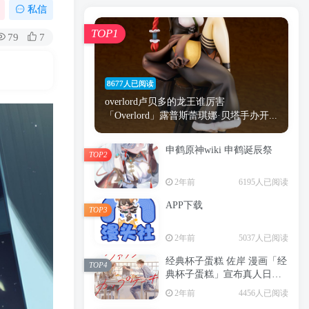
漫画
原神
少女
游戏
动漫
私信
时间
秘密
手机
海贼王
明星
TOP1
79
7
鬼灭之刃
鬼灭
捆绑
萝莉
间谍过家家
忍者
高木
今泉
8677人已阅读
进击的巨人
高岭
overlord卢贝多的龙王谁厉害
「Overlord」露普斯蕾琪娜·贝塔手办开...
申鹤原神wiki 申鹤诞辰祭
TOP2
TOP1
2年前
6195人已阅读
APP下载
TOP3
8677人已阅读
2年前
5037人已阅读
overlord卢贝多的龙王谁厉害
「Overlord」露普斯蕾琪娜·贝塔手办开...
经典杯子蛋糕 佐岸 漫画「经
TOP4
典杯子蛋糕」宣布真人日剧
申鹤原神wiki 申鹤诞辰祭
化
TOP2
2年前
4456人已阅读