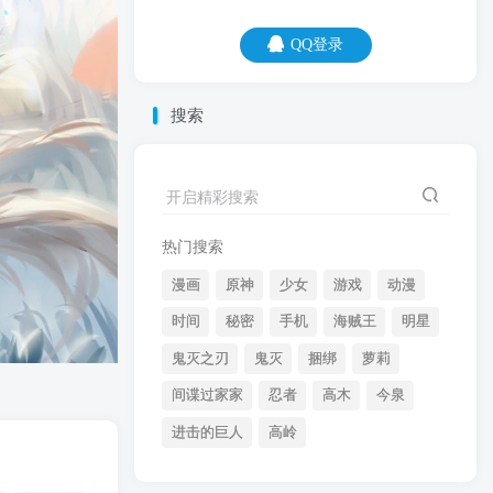
QQ登录
QQ登录
搜索
06
08
是酒不香，还是烧烤不入味，你居然想减
开启精彩搜索
肥？
热门搜索
漫画
原神
少女
游戏
动漫
时间
秘密
手机
海贼王
明星
鬼灭之刃
鬼灭
捆绑
萝莉
间谍过家家
忍者
高木
今泉
开启精彩搜索
进击的巨人
高岭
热门搜索