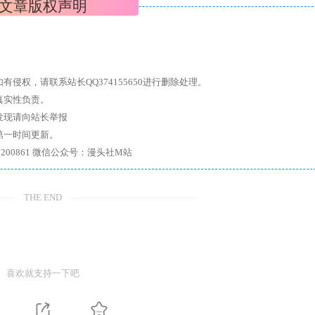
文章版权声明
权，请联系站长QQ374155650进行删除处理。
真实性负责。
发现请向站长举报
第一时间更新。
7、带你进入绅士内部，畅所欲言，释放最真实的自我官方qq群：167200861 微信公众号：漫头社M站
THE END
喜欢就支持一下吧