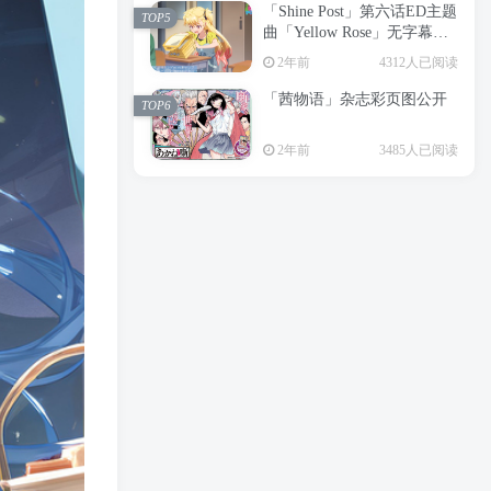
「Shine Post」第六话ED主题
2年前
6195人已阅读
TOP5
曲「Yellow Rose」无字幕MV
APP下载
公开
TOP3
2年前
4312人已阅读
「茜物语」杂志彩页图公开
2年前
5037人已阅读
TOP6
经典杯子蛋糕 佐岸 漫画「经
TOP4
2年前
3485人已阅读
典杯子蛋糕」宣布真人日剧
化
2年前
4456人已阅读
「Shine Post」第六话ED主题
TOP5
曲「Yellow Rose」无字幕MV
公开
2年前
4312人已阅读
「茜物语」杂志彩页图公开
TOP6
2年前
3485人已阅读