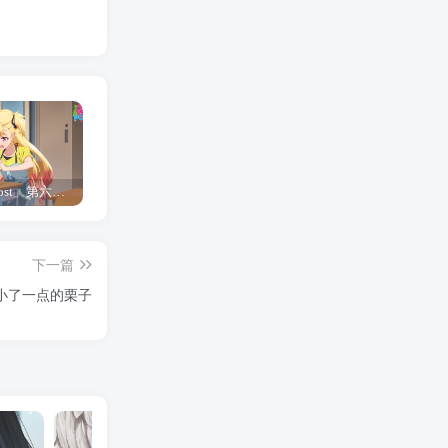
「Shine Post」第六话ED主题曲「Yellow Rose」无字幕MV公开
「茜物语」杂志彩页图公开
夺妻by豌豆荚小说全文 百度网盘 Duo!
下一篇
小了一点的栗子