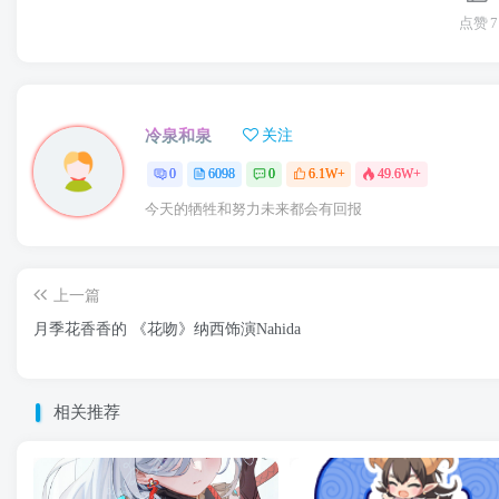
点赞
7
冷泉和泉
关注
0
6098
0
6.1W+
49.6W+
今天的牺牲和努力未来都会有回报
上一篇
月季花香香的 《花吻》纳西饰演Nahida
相关推荐