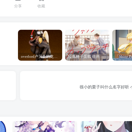
分享
收藏
overlord卢贝多的龙王谁厉害 「Overlord」露普斯蕾琪娜·贝塔手办开订
经典杯子蛋糕 佐岸 漫画「经典杯子蛋糕」宣布真人日剧化
很小的栗子叫什么名字好听 