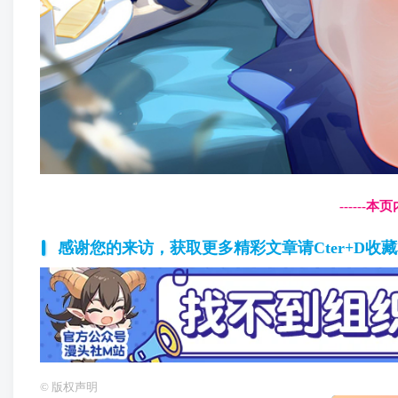
------
感谢您的来访，获取更多精彩文章请Cter+D收
©
版权声明