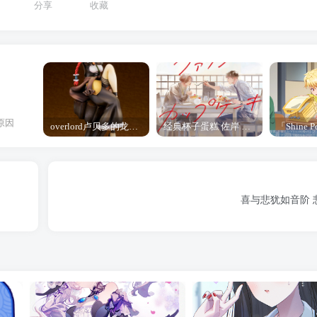
分享
收藏
原因
overlord卢贝多的龙王谁厉害 「Overlord」露普斯蕾琪娜·贝塔手办开订
经典杯子蛋糕 佐岸 漫画「经典杯子蛋糕」宣布真人日剧化
喜与悲犹如音阶 