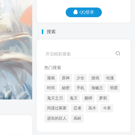
QQ登录
QQ登录
搜索
07
08
每天都在勤勤恳恳地，思考一个问题，怎
开启精彩搜索
样才能不劳而获？
热门搜索
漫画
原神
少女
游戏
动漫
时间
秘密
手机
海贼王
明星
鬼灭之刃
鬼灭
捆绑
萝莉
间谍过家家
忍者
高木
今泉
开启精彩搜索
进击的巨人
高岭
热门搜索