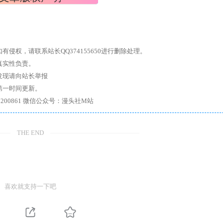
权，请联系站长QQ374155650进行删除处理。
真实性负责。
发现请向站长举报
第一时间更新。
7、带你进入绅士内部，畅所欲言，释放最真实的自我官方qq群：167200861 微信公众号：漫头社M站
THE END
喜欢就支持一下吧