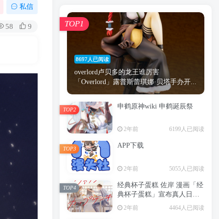
漫画
原神
少女
游戏
动漫
私信
时间
秘密
手机
海贼王
明星
TOP1
58
9
鬼灭之刃
鬼灭
捆绑
萝莉
间谍过家家
忍者
高木
今泉
8697人已阅读
进击的巨人
高岭
overlord卢贝多的龙王谁厉害
「Overlord」露普斯蕾琪娜·贝塔手办开...
申鹤原神wiki 申鹤诞辰祭
TOP2
TOP1
2年前
6199人已阅读
APP下载
TOP3
8697人已阅读
2年前
5055人已阅读
overlord卢贝多的龙王谁厉害
「Overlord」露普斯蕾琪娜·贝塔手办开...
经典杯子蛋糕 佐岸 漫画「经
TOP4
典杯子蛋糕」宣布真人日剧
申鹤原神wiki 申鹤诞辰祭
化
TOP2
2年前
4464人已阅读