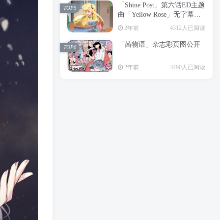
「Shine Post」第六话ED主题
2年前
6199人已阅读
TOP5
曲「Yellow Rose」无字幕MV
APP下载
公开
TOP3
2年前
4312人已阅读
「茜物语」杂志彩页图公开
2年前
5055人已阅读
TOP6
经典杯子蛋糕 佐岸 漫画「经
TOP4
2年前
3490人已阅读
典杯子蛋糕」宣布真人日剧
化
2年前
4464人已阅读
「Shine Post」第六话ED主题
TOP5
曲「Yellow Rose」无字幕MV
公开
2年前
4312人已阅读
「茜物语」杂志彩页图公开
TOP6
2年前
3490人已阅读