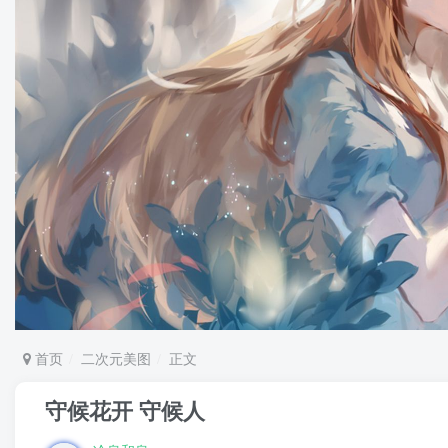
首页
二次元美图
正文
守候花开 守候人