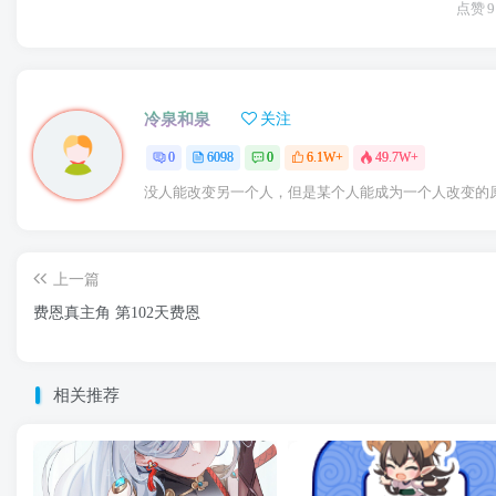
点赞
9
冷泉和泉
关注
0
6098
0
6.1W+
49.7W+
没人能改变另一个人，但是某个人能成为一个人改变的
上一篇
费恩真主角 第102天费恩
相关推荐