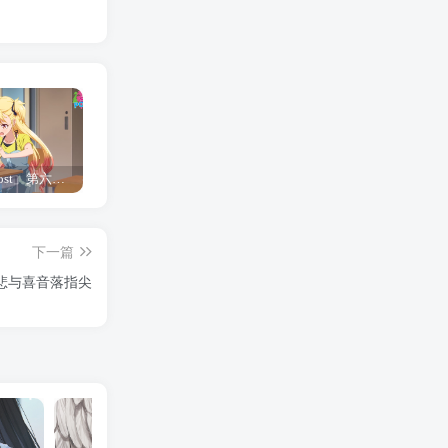
「Shine Post」第六话ED主题曲「Yellow Rose」无字幕MV公开
「茜物语」杂志彩页图公开
夺妻by豌豆荚小说全文 百度网盘 Duo!
下一篇
悲与喜音落指尖