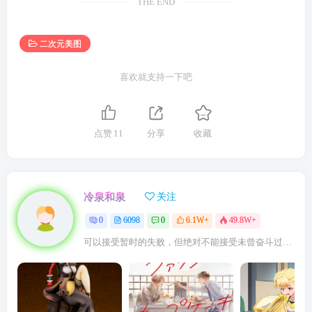
THE END
二次元美图
喜欢就支持一下吧
点赞
11
分享
收藏
冷泉和泉
关注
0
6098
0
6.1W+
49.8W+
可以接受暂时的失败，但绝对不能接受未曾奋斗过的自己