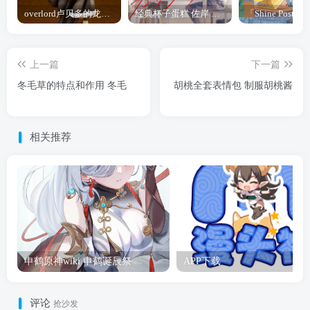
overlord卢贝多的龙王谁厉害 「Overlord」露普斯蕾琪娜·贝塔手办开订
经典杯子蛋糕 佐岸 漫画「经典杯子蛋糕」宣布真人日剧化
上一篇
下一篇
冬毛草的特点和作用 冬毛
胡桃全套表情包 制服胡桃酱
相关推荐
申鹤原神wiki 申鹤诞辰祭
APP下载
评论
抢沙发