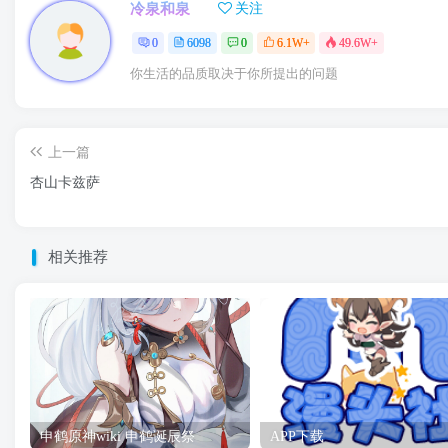
冷泉和泉
关注
0
6098
0
6.1W+
49.6W+
你生活的品质取决于你所提出的问题
上一篇
杏山卡兹萨
相关推荐
申鹤原神wiki 申鹤诞辰祭
APP下载