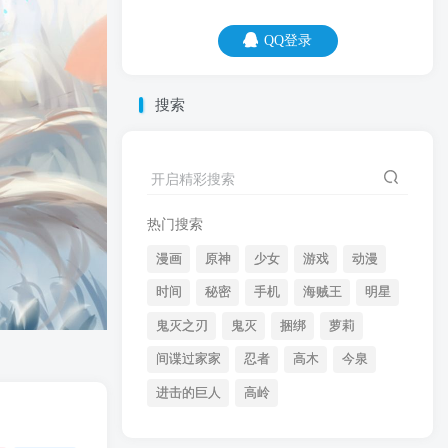
QQ登录
QQ登录
搜索
06
08
开启精彩搜索
创业只要你坚持，总有一天，会亏完的。
热门搜索
漫画
原神
少女
游戏
动漫
时间
秘密
手机
海贼王
明星
鬼灭之刃
鬼灭
捆绑
萝莉
间谍过家家
忍者
高木
今泉
开启精彩搜索
进击的巨人
高岭
热门搜索