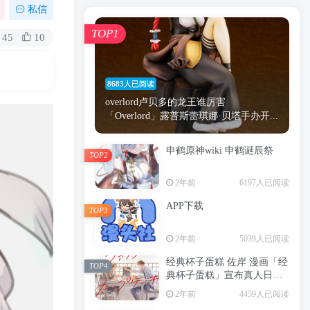
漫画
原神
少女
游戏
动漫
私信
时间
秘密
手机
海贼王
明星
TOP1
45
10
鬼灭之刃
鬼灭
捆绑
萝莉
间谍过家家
忍者
高木
今泉
8683人已阅读
进击的巨人
高岭
overlord卢贝多的龙王谁厉害
「Overlord」露普斯蕾琪娜·贝塔手办开...
申鹤原神wiki 申鹤诞辰祭
TOP2
TOP1
2年前
6197人已阅读
APP下载
TOP3
8683人已阅读
2年前
5039人已阅读
overlord卢贝多的龙王谁厉害
「Overlord」露普斯蕾琪娜·贝塔手办开...
经典杯子蛋糕 佐岸 漫画「经
TOP4
典杯子蛋糕」宣布真人日剧
申鹤原神wiki 申鹤诞辰祭
化
TOP2
2年前
4459人已阅读