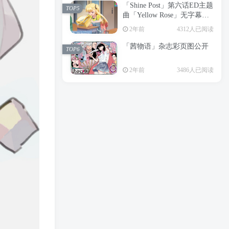
「Shine Post」第六话ED主题
2年前
6197人已阅读
TOP5
曲「Yellow Rose」无字幕MV
APP下载
公开
TOP3
2年前
4312人已阅读
「茜物语」杂志彩页图公开
2年前
5039人已阅读
TOP6
经典杯子蛋糕 佐岸 漫画「经
TOP4
2年前
3486人已阅读
典杯子蛋糕」宣布真人日剧
化
2年前
4459人已阅读
「Shine Post」第六话ED主题
TOP5
曲「Yellow Rose」无字幕MV
公开
2年前
4312人已阅读
「茜物语」杂志彩页图公开
TOP6
2年前
3486人已阅读