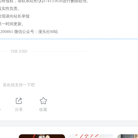
权，请联系站长QQ374155650进行删除处理。
真实性负责。
发现请向站长举报
第一时间更新。
7、带你进入绅士内部，畅所欲言，释放最真实的自我官方qq群：167200861 微信公众号：漫头社M站
THE END
喜欢就支持一下吧
0
分享
收藏