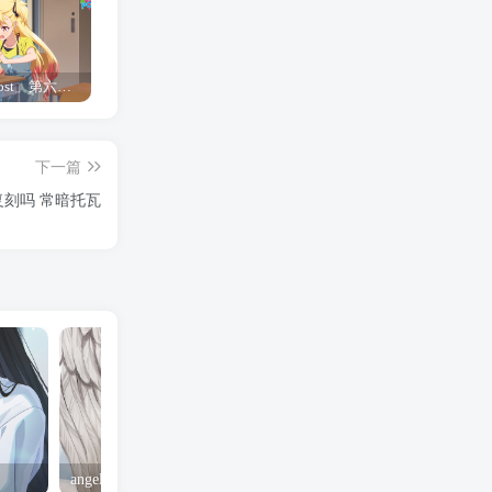
「Shine Post」第六话ED主题曲「Yellow Rose」无字幕MV公开
「茜物语」杂志彩页图公开
夺妻by豌豆荚小说全文 百度网盘 Duo!
下一篇
刻吗 常暗托瓦
angel yeah火影忍者 Angel