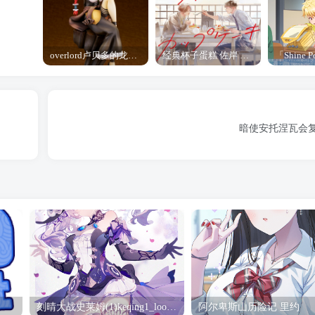
overlord卢贝多的龙王谁厉害 「Overlord」露普斯蕾琪娜·贝塔手办开订
经典杯子蛋糕 佐岸 漫画「经典杯子蛋糕」宣布真人日剧化
暗使安托涅瓦会复
刻晴大战史莱姆(1)keqing1_loop_s_1080(2) 刻晴
阿尔卑斯山历险记 里约