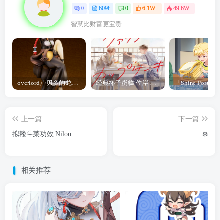
0
6098
0
6.1W+
49.6W+
智慧比财富更宝贵
overlord卢贝多的龙王谁厉害 「Overlord」露普斯蕾琪娜·贝塔手办开订
经典杯子蛋糕 佐岸 漫画「经典杯子蛋糕」宣布真人日剧化
上一篇
下一篇
拟耧斗菜功效 Nilou
❄️
相关推荐