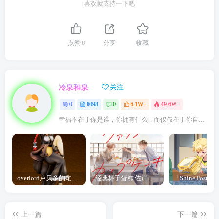
喜欢就支持一下吧
点赞
8
分享
收藏
冷泉和泉
关注
0
6098
0
6.1W+
49.6W+
幸福不在于你是谁，你拥有什么，而仅仅在于你自己怎么看待
overlord卢贝多的龙王谁厉害 「Overlord」露普斯蕾琪娜·贝塔手办开订
经典杯子蛋糕 佐岸 漫画「经典杯子蛋糕」宣布真人日剧化
上一篇
下一篇