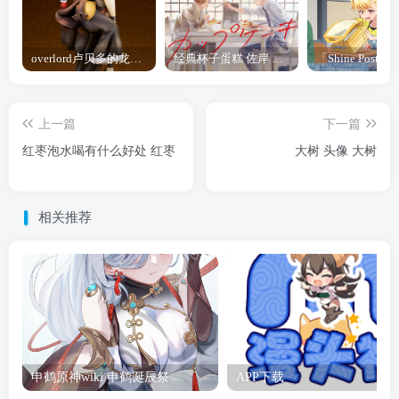
overlord卢贝多的龙王谁厉害 「Overlord」露普斯蕾琪娜·贝塔手办开订
经典杯子蛋糕 佐岸 漫画「经典杯子蛋糕」宣布真人日剧化
上一篇
下一篇
红枣泡水喝有什么好处 红枣
大树 头像 大树
相关推荐
申鹤原神wiki 申鹤诞辰祭
APP下载