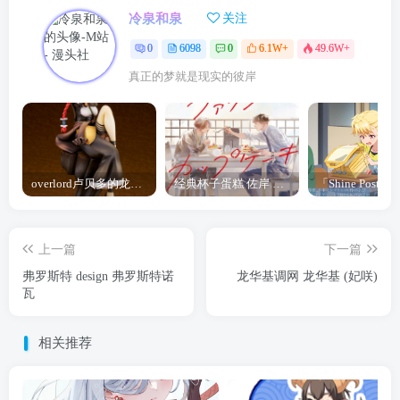
冷泉和泉
关注
0
6098
0
6.1W+
49.6W+
真正的梦就是现实的彼岸
overlord卢贝多的龙王谁厉害 「Overlord」露普斯蕾琪娜·贝塔手办开订
经典杯子蛋糕 佐岸 漫画「经典杯子蛋糕」宣布真人日剧化
上一篇
下一篇
弗罗斯特 design 弗罗斯特诺
龙华基调网 龙华基 (妃咲)
瓦
相关推荐