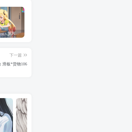
「Shine Post」第六话ED主题曲「Yellow Rose」无字幕MV公开
「茜物语」杂志彩页图公开
夺妻by豌豆荚小说全文 百度网盘 Duo!
下一篇
滑板*货物106