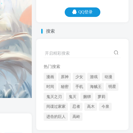
QQ登录
QQ登录
搜索
06
08
给一个女神当舔狗你是备胎，给一百个女
开启精彩搜索
神当舔狗，女神就是你的备胎。
热门搜索
漫画
原神
少女
游戏
动漫
时间
秘密
手机
海贼王
明星
鬼灭之刃
鬼灭
捆绑
萝莉
间谍过家家
忍者
高木
今泉
开启精彩搜索
进击的巨人
高岭
热门搜索