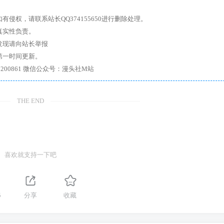
权，请联系站长QQ374155650进行删除处理。
真实性负责。
发现请向站长举报
第一时间更新。
7、带你进入绅士内部，畅所欲言，释放最真实的自我官方qq群：167200861 微信公众号：漫头社M站
THE END
喜欢就支持一下吧
5
分享
收藏