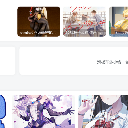
overlord卢贝多的龙王谁厉害 「Overlord」露普斯蕾琪娜·贝塔手办开订
经典杯子蛋糕 佐岸 漫画「经典杯子蛋糕」宣布真人日剧化
滑板车多少钱一台 