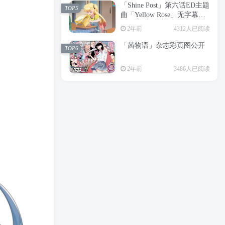
「Shine Post」第六话ED主题
2年前
6195人已阅读
TOP5
曲「Yellow Rose」无字幕MV
APP下载
公开
TOP3
2年前
4312人已阅读
「茜物语」杂志彩页图公开
2年前
5038人已阅读
TOP6
经典杯子蛋糕 佐岸 漫画「经
TOP4
2年前
3486人已阅读
典杯子蛋糕」宣布真人日剧
化
2年前
4458人已阅读
「Shine Post」第六话ED主题
TOP5
曲「Yellow Rose」无字幕MV
公开
2年前
4312人已阅读
「茜物语」杂志彩页图公开
TOP6
2年前
3486人已阅读