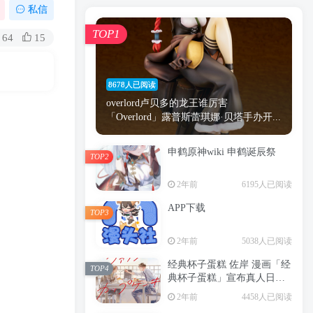
漫画
原神
少女
游戏
动漫
私信
时间
秘密
手机
海贼王
明星
TOP1
64
15
鬼灭之刃
鬼灭
捆绑
萝莉
间谍过家家
忍者
高木
今泉
8678人已阅读
进击的巨人
高岭
overlord卢贝多的龙王谁厉害
「Overlord」露普斯蕾琪娜·贝塔手办开...
申鹤原神wiki 申鹤诞辰祭
TOP2
TOP1
2年前
6195人已阅读
APP下载
TOP3
8678人已阅读
2年前
5038人已阅读
overlord卢贝多的龙王谁厉害
「Overlord」露普斯蕾琪娜·贝塔手办开...
经典杯子蛋糕 佐岸 漫画「经
TOP4
典杯子蛋糕」宣布真人日剧
申鹤原神wiki 申鹤诞辰祭
化
TOP2
2年前
4458人已阅读