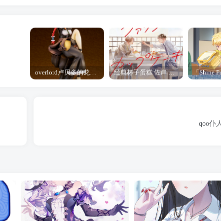
overlord卢贝多的龙王谁厉害 「Overlord」露普斯蕾琪娜·贝塔手办开订
经典杯子蛋糕 佐岸 漫画「经典杯子蛋糕」宣布真人日剧化
qoo