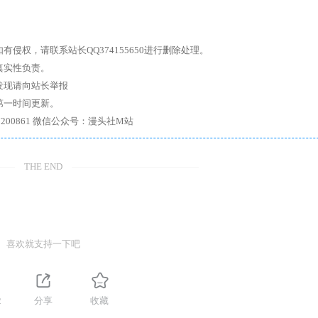
权，请联系站长QQ374155650进行删除处理。
真实性负责。
发现请向站长举报
第一时间更新。
7、带你进入绅士内部，畅所欲言，释放最真实的自我官方qq群：167200861 微信公众号：漫头社M站
THE END
喜欢就支持一下吧
2
分享
收藏