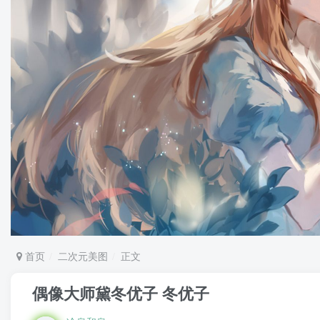
首页
二次元美图
正文
偶像大师黛冬优子 冬优子