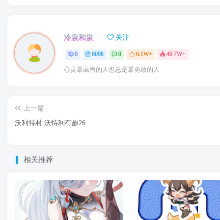
冷泉和泉
关注
0
6098
0
6.1W+
49.7W+
心灵最高尚的人也总是最勇敢的人
上一篇
沃利特村 沃特利有趣26
相关推荐