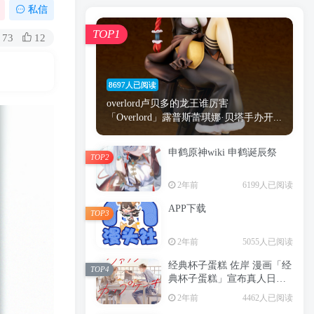
漫画
原神
少女
游戏
动漫
私信
时间
秘密
手机
海贼王
明星
TOP1
73
12
鬼灭之刃
鬼灭
捆绑
萝莉
间谍过家家
忍者
高木
今泉
8697人已阅读
进击的巨人
高岭
overlord卢贝多的龙王谁厉害
「Overlord」露普斯蕾琪娜·贝塔手办开...
申鹤原神wiki 申鹤诞辰祭
TOP2
TOP1
2年前
6199人已阅读
APP下载
TOP3
8697人已阅读
2年前
5055人已阅读
overlord卢贝多的龙王谁厉害
「Overlord」露普斯蕾琪娜·贝塔手办开...
经典杯子蛋糕 佐岸 漫画「经
TOP4
典杯子蛋糕」宣布真人日剧
申鹤原神wiki 申鹤诞辰祭
化
TOP2
2年前
4462人已阅读