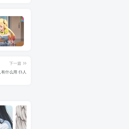
「Shine Post」第六话ED主题曲「Yellow Rose」无字幕MV公开
「茜物语」杂志彩页图公开
夺妻by豌豆荚小说全文 百度网盘 Duo!
下一篇
仆人有什么用 仆人