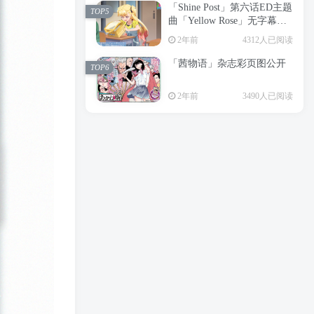
「Shine Post」第六话ED主题
2年前
6199人已阅读
TOP5
曲「Yellow Rose」无字幕MV
APP下载
公开
TOP3
2年前
4312人已阅读
「茜物语」杂志彩页图公开
2年前
5055人已阅读
TOP6
经典杯子蛋糕 佐岸 漫画「经
TOP4
2年前
3490人已阅读
典杯子蛋糕」宣布真人日剧
化
2年前
4462人已阅读
「Shine Post」第六话ED主题
TOP5
曲「Yellow Rose」无字幕MV
公开
2年前
4312人已阅读
「茜物语」杂志彩页图公开
TOP6
2年前
3490人已阅读