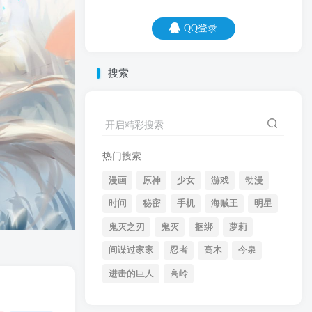
QQ登录
QQ登录
搜索
07
08
开启精彩搜索
只要你不行，哪的路都不平。
热门搜索
漫画
原神
少女
游戏
动漫
时间
秘密
手机
海贼王
明星
鬼灭之刃
鬼灭
捆绑
萝莉
间谍过家家
忍者
高木
今泉
开启精彩搜索
进击的巨人
高岭
热门搜索