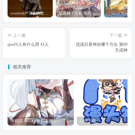
overlord卢贝多的龙王谁厉害 「Overlord」露普斯蕾琪娜·贝塔手办开订
经典杯子蛋糕 佐岸 漫画「经典杯子蛋糕」宣布真人日剧化
上一篇
下一篇
qoo仆人有什么用 仆人
戊戌日喜神在哪个方位 第89
天戌神
相关推荐
申鹤原神wiki 申鹤诞辰祭
APP下载