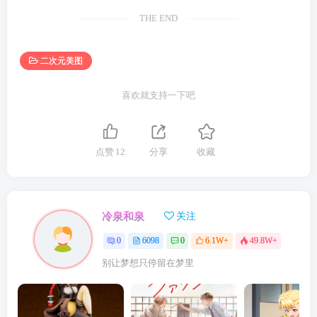
THE END
二次元美图
喜欢就支持一下吧
点赞
12
分享
收藏
冷泉和泉
关注
0
6098
0
6.1W+
49.8W+
别让梦想只停留在梦里