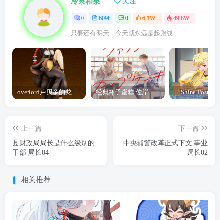
冷泉和泉
关注
0
6098
0
6.1W+
49.8W+
只要还有明天，今天就永远是起跑线
overlord卢贝多的龙王谁厉害 「Overlord」露普斯蕾琪娜·贝塔手办开订
经典杯子蛋糕 佐岸 漫画「经典杯子蛋糕」宣布真人日剧化
上一篇
下一篇
县财政局局长是什么级别的
中央辅警改革正式下文 事业
干部 局长04
局长02
相关推荐