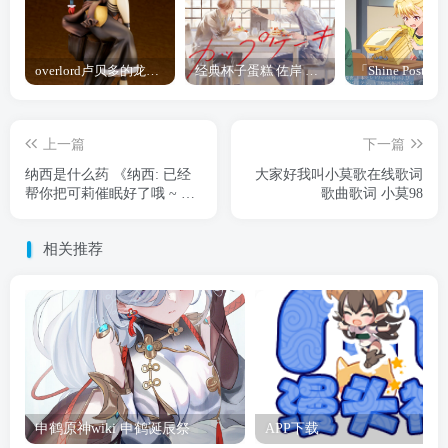
overlord卢贝多的龙王谁厉害 「Overlord」露普斯蕾琪娜·贝塔手办开订
经典杯子蛋糕 佐岸 漫画「经典杯子蛋糕」宣布真人日剧化
上一篇
下一篇
纳西是什么药 《纳西: 已经
大家好我叫小莫歌在线歌词
帮你把可莉催眠好了哦 ~ 可
歌曲歌词 小莫98
莉:快说谢纳西!》
相关推荐
申鹤原神wiki 申鹤诞辰祭
APP下载