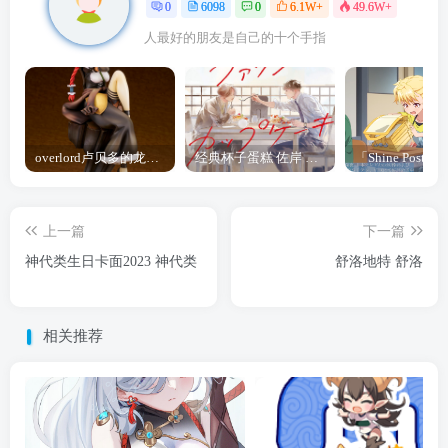
0
6098
0
6.1W+
49.6W+
人最好的朋友是自己的十个手指
overlord卢贝多的龙王谁厉害 「Overlord」露普斯蕾琪娜·贝塔手办开订
经典杯子蛋糕 佐岸 漫画「经典杯子蛋糕」宣布真人日剧化
上一篇
下一篇
神代类生日卡面2023 神代类
舒洛地特 舒洛
相关推荐