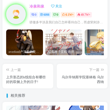
冷泉和泉
关注
0
6098
0
6.1W+
49.7W+
骄傲多半涉及我们自己怎样看待自己，而虚荣则涉及我们想别人怎样看我们
overlord卢贝多的龙王谁厉害 「Overlord」露普斯蕾琪娜·贝塔手办开订
经典杯子蛋糕 佐岸 漫画「经典杯子蛋糕」宣布真人日剧化
上一篇
下一篇
上升形态的k线组合有哪些
乌尔辛纳斯学院塞林格 乌尔
好的双侧上升的日子!
西纳
相关推荐