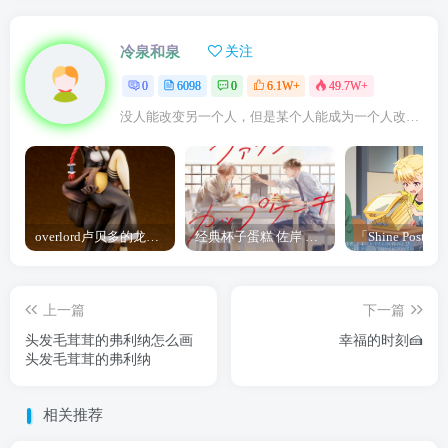
冷泉和泉
关注
0
6098
0
6.1W+
49.7W+
没人能改变另一个人，但是某个人能成为一个人改变的原因
overlord卢贝多的龙王谁厉害 「Overlord」露普斯蕾琪娜·贝塔手办开订
经典杯子蛋糕 佐岸 漫画「经典杯子蛋糕」宣布真人日剧化
上一篇
下一篇
头发毛茸茸的弗利纳怎么画
幸福的时刻🍰
头发毛茸茸的弗利纳
相关推荐