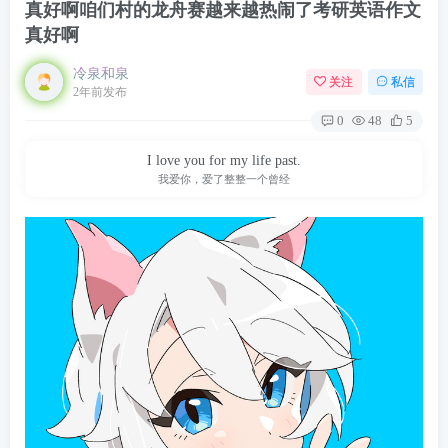
真好啊咱们村的龙舟赛越来越热闹了考研英语作文
真好啊
冷泉和泉
关注
私信
2年前发布
0
48
5
I love you for my life past.
我爱你，爱了整整一个曾经