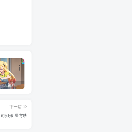
「Shine Post」第六话ED主题曲「Yellow Rose」无字幕MV公开
「茜物语」杂志彩页图公开
夺妻by豌豆荚小说全文 百度网盘 Duo!
下一篇
王司姐妹-星穹轨