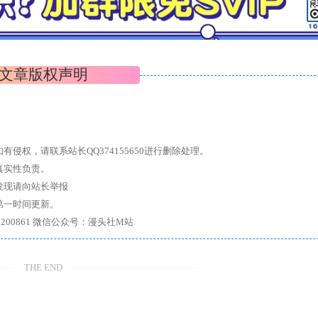
文章版权声明
权，请联系站长QQ374155650进行删除处理。
真实性负责。
发现请向站长举报
第一时间更新。
7、带你进入绅士内部，畅所欲言，释放最真实的自我官方qq群：167200861 微信公众号：漫头社M站
THE END