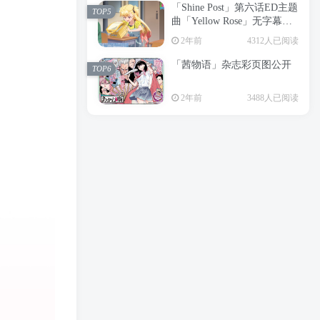
「Shine Post」第六话ED主题
2年前
6197人已阅读
TOP5
曲「Yellow Rose」无字幕MV
APP下载
公开
TOP3
2年前
4312人已阅读
「茜物语」杂志彩页图公开
2年前
5045人已阅读
TOP6
经典杯子蛋糕 佐岸 漫画「经
TOP4
2年前
3488人已阅读
典杯子蛋糕」宣布真人日剧
化
2年前
4460人已阅读
「Shine Post」第六话ED主题
TOP5
曲「Yellow Rose」无字幕MV
公开
2年前
4312人已阅读
「茜物语」杂志彩页图公开
TOP6
2年前
3488人已阅读