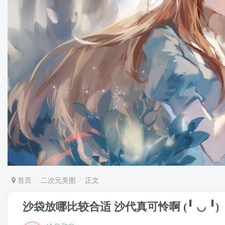
首页
二次元美图
正文
沙袋放哪比较合适 沙代真可怜啊 (╹ ◡ ╹)