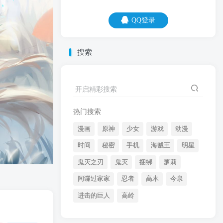
QQ登录
QQ登录
搜索
07
08
开启精彩搜索
有钱的劳斯莱斯，没钱的劳死累死。
热门搜索
漫画
原神
少女
游戏
动漫
时间
秘密
手机
海贼王
明星
鬼灭之刃
鬼灭
捆绑
萝莉
间谍过家家
忍者
高木
今泉
开启精彩搜索
进击的巨人
高岭
热门搜索