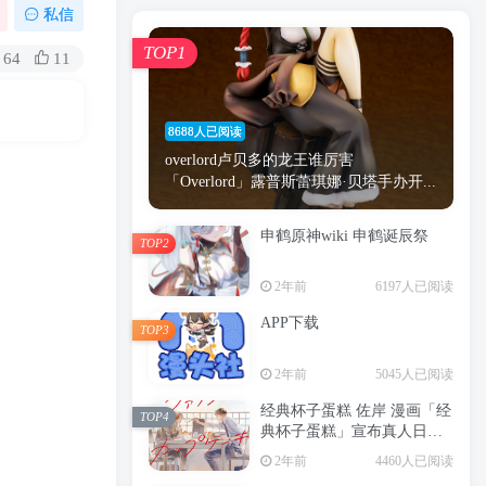
漫画
原神
少女
游戏
动漫
私信
时间
秘密
手机
海贼王
明星
TOP1
64
11
鬼灭之刃
鬼灭
捆绑
萝莉
间谍过家家
忍者
高木
今泉
8688人已阅读
进击的巨人
高岭
overlord卢贝多的龙王谁厉害
「Overlord」露普斯蕾琪娜·贝塔手办开...
申鹤原神wiki 申鹤诞辰祭
TOP2
TOP1
2年前
6197人已阅读
APP下载
TOP3
8688人已阅读
2年前
5045人已阅读
overlord卢贝多的龙王谁厉害
「Overlord」露普斯蕾琪娜·贝塔手办开...
经典杯子蛋糕 佐岸 漫画「经
TOP4
典杯子蛋糕」宣布真人日剧
申鹤原神wiki 申鹤诞辰祭
化
TOP2
2年前
4460人已阅读