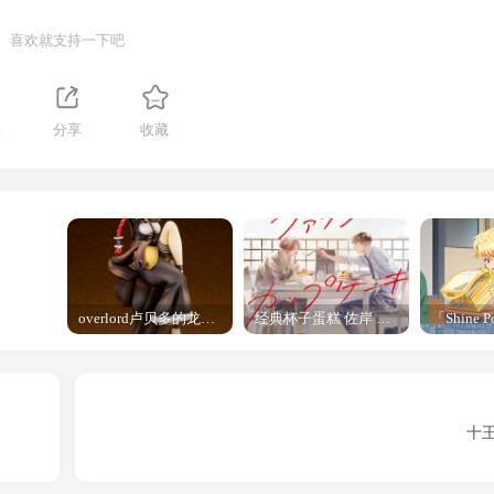
喜欢就支持一下吧
1
分享
收藏
overlord卢贝多的龙王谁厉害 「Overlord」露普斯蕾琪娜·贝塔手办开订
经典杯子蛋糕 佐岸 漫画「经典杯子蛋糕」宣布真人日剧化
十