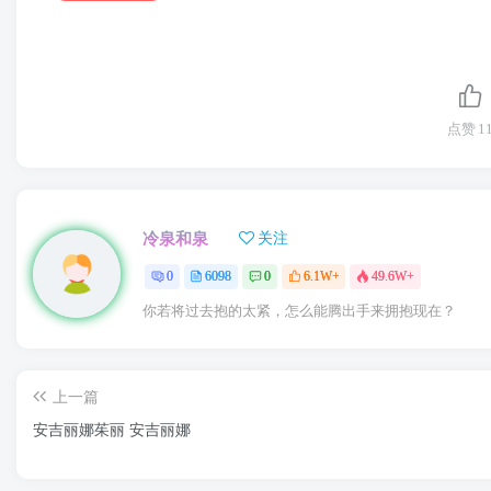
点赞
1
冷泉和泉
关注
0
6098
0
6.1W+
49.6W+
你若将过去抱的太紧，怎么能腾出手来拥抱现在？
上一篇
安吉丽娜茱丽 安吉丽娜