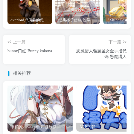
overlord卢贝多的龙王谁厉害 「Overlord」露普斯蕾琪娜·贝塔手办开订
经典杯子蛋糕 佐岸 漫画「经典杯子蛋糕」宣布真人日剧化
上一篇
下一篇
bunny口红 Bunny kokona
恶魔猎人驱魔圣女金手指代
码 恶魔猎人
相关推荐
申鹤原神wiki 申鹤诞辰祭
APP下载