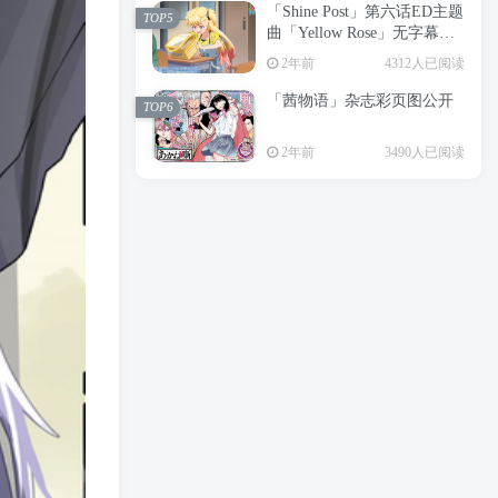
「Shine Post」第六话ED主题
2年前
6199人已阅读
TOP5
曲「Yellow Rose」无字幕MV
APP下载
公开
TOP3
2年前
4312人已阅读
「茜物语」杂志彩页图公开
2年前
5055人已阅读
TOP6
经典杯子蛋糕 佐岸 漫画「经
TOP4
2年前
3490人已阅读
典杯子蛋糕」宣布真人日剧
化
2年前
4464人已阅读
「Shine Post」第六话ED主题
TOP5
曲「Yellow Rose」无字幕MV
公开
2年前
4312人已阅读
「茜物语」杂志彩页图公开
TOP6
2年前
3490人已阅读