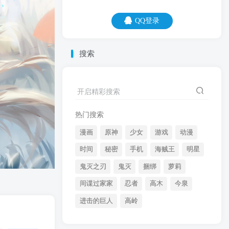
QQ登录
QQ登录
搜索
07
08
开启精彩搜索
兴趣是最好的老师，饥饿是最好的厨师。
热门搜索
漫画
原神
少女
游戏
动漫
时间
秘密
手机
海贼王
明星
鬼灭之刃
鬼灭
捆绑
萝莉
间谍过家家
忍者
高木
今泉
开启精彩搜索
进击的巨人
高岭
热门搜索