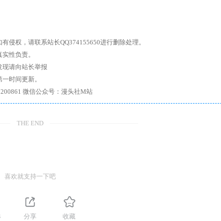
权，请联系站长QQ374155650进行删除处理。
真实性负责。
发现请向站长举报
第一时间更新。
7、带你进入绅士内部，畅所欲言，释放最真实的自我官方qq群：167200861 微信公众号：漫头社M站
THE END
喜欢就支持一下吧
4
分享
收藏