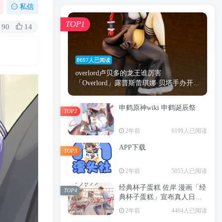
漫画
原神
少女
游戏
动漫
私信
时间
秘密
手机
海贼王
明星
TOP1
90
14
鬼灭之刃
鬼灭
捆绑
萝莉
间谍过家家
忍者
高木
今泉
8697人已阅读
进击的巨人
高岭
overlord卢贝多的龙王谁厉害
「Overlord」露普斯蕾琪娜·贝塔手办开...
申鹤原神wiki 申鹤诞辰祭
TOP2
TOP1
2年前
6199人已阅读
APP下载
TOP3
8697人已阅读
2年前
5055人已阅读
overlord卢贝多的龙王谁厉害
「Overlord」露普斯蕾琪娜·贝塔手办开...
经典杯子蛋糕 佐岸 漫画「经
TOP4
典杯子蛋糕」宣布真人日剧
申鹤原神wiki 申鹤诞辰祭
化
TOP2
2年前
4464人已阅读