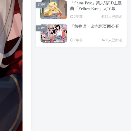
「Shine Post」第六话ED主题
2年前
6199人已阅读
TOP5
曲「Yellow Rose」无字幕MV
APP下载
公开
TOP3
2年前
4312人已阅读
「茜物语」杂志彩页图公开
2年前
5056人已阅读
TOP6
经典杯子蛋糕 佐岸 漫画「经
TOP4
2年前
3490人已阅读
典杯子蛋糕」宣布真人日剧
化
2年前
4466人已阅读
「Shine Post」第六话ED主题
TOP5
曲「Yellow Rose」无字幕MV
公开
2年前
4312人已阅读
「茜物语」杂志彩页图公开
TOP6
2年前
3490人已阅读