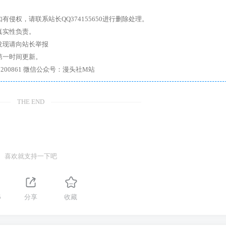
权，请联系站长QQ374155650进行删除处理。
真实性负责。
发现请向站长举报
第一时间更新。
7、带你进入绅士内部，畅所欲言，释放最真实的自我官方qq群：167200861 微信公众号：漫头社M站
THE END
喜欢就支持一下吧
5
分享
收藏