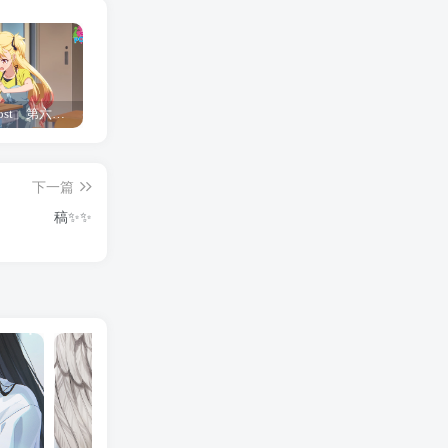
「Shine Post」第六话ED主题曲「Yellow Rose」无字幕MV公开
「茜物语」杂志彩页图公开
夺妻by豌豆荚小说全文 百度网盘 Duo!
下一篇
稿✨✨