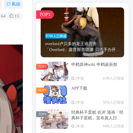
漫画
原神
少女
游戏
动漫
私信
时间
秘密
手机
海贼王
明星
TOP1
64
15
鬼灭之刃
鬼灭
捆绑
萝莉
间谍过家家
忍者
高木
今泉
8700人已阅读
进击的巨人
高岭
overlord卢贝多的龙王谁厉害
「Overlord」露普斯蕾琪娜·贝塔手办开...
申鹤原神wiki 申鹤诞辰祭
TOP2
TOP1
2年前
6199人已阅读
APP下载
TOP3
8700人已阅读
2年前
5056人已阅读
overlord卢贝多的龙王谁厉害
「Overlord」露普斯蕾琪娜·贝塔手办开...
经典杯子蛋糕 佐岸 漫画「经
TOP4
典杯子蛋糕」宣布真人日剧
申鹤原神wiki 申鹤诞辰祭
化
TOP2
2年前
4466人已阅读