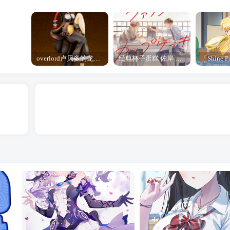
overlord卢贝多的龙王谁厉害 「Overlord」露普斯蕾琪娜·贝塔手办开订
经典杯子蛋糕 佐岸 漫画「经典杯子蛋糕」宣布真人日剧化