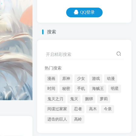
QQ登录
QQ登录
搜索
08
08
有钱人的生活才叫生活，你那儿，只能叫
开启精彩搜索
做生存。
热门搜索
漫画
原神
少女
游戏
动漫
时间
秘密
手机
海贼王
明星
鬼灭之刃
鬼灭
捆绑
萝莉
间谍过家家
忍者
高木
今泉
开启精彩搜索
进击的巨人
高岭
热门搜索