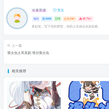
冷泉和泉
关注
0
6098
0
6.1W+
49.7W+
拿起笔，写下你的梦想，你的人生就从此刻起航
上一篇
萤火虫土耳其剧 塔尔萤火虫
相关推荐