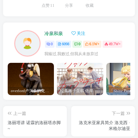
点赞
11
分享
收藏
冷泉和泉
关注
0
6098
0
6.1W+
49.7W+
我输过,我败过,但我从未放弃过
overlord卢贝多的龙王谁厉害 「Overlord」露普斯蕾琪娜·贝塔手办开订
经典杯子蛋糕 佐岸 漫画「经典杯子蛋糕」宣布真人日剧化
上一篇
下一篇
洛丽塔讲 诺霖的洛丽塔赤脚
洛克米亚家具简介 洛克西 ·
~
米格尔迪亚