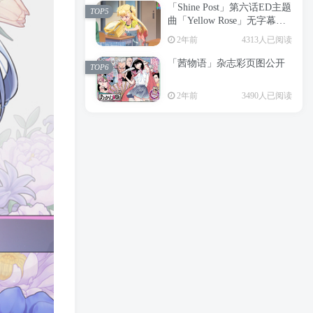
「Shine Post」第六话ED主题
2年前
6199人已阅读
TOP5
曲「Yellow Rose」无字幕MV
APP下载
公开
TOP3
2年前
4313人已阅读
「茜物语」杂志彩页图公开
2年前
5058人已阅读
TOP6
经典杯子蛋糕 佐岸 漫画「经
TOP4
2年前
3490人已阅读
典杯子蛋糕」宣布真人日剧
化
2年前
4471人已阅读
「Shine Post」第六话ED主题
TOP5
曲「Yellow Rose」无字幕MV
公开
2年前
4313人已阅读
「茜物语」杂志彩页图公开
TOP6
2年前
3490人已阅读