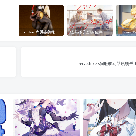
overlord卢贝多的龙王谁厉害 「Overlord」露普斯蕾琪娜·贝塔手办开订
经典杯子蛋糕 佐岸 漫画「经典杯子蛋糕」宣布真人日剧化
servodrivers伺服驱动器说明书 Ruk