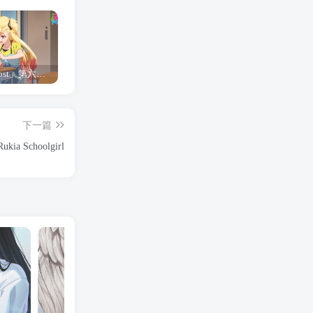
「Shine Post」第六话ED主题曲「Yellow Rose」无字幕MV公开
「茜物语」杂志彩页图公开
夺妻by豌豆荚小说全文 百度网盘 Duo!
下一篇
ia Schoolgirl