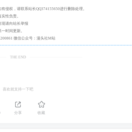
权，请联系站长QQ374155650进行删除处理。
真实性负责。
发现请向站长举报
第一时间更新。
7、带你进入绅士内部，畅所欲言，释放最真实的自我官方qq群：167200861 微信公众号：漫头社M站
THE END
喜欢就支持一下吧
0
分享
收藏