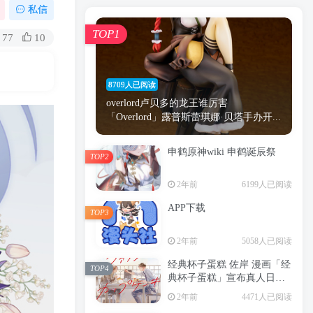
漫画
原神
少女
游戏
动漫
私信
时间
秘密
手机
海贼王
明星
TOP1
77
10
鬼灭之刃
鬼灭
捆绑
萝莉
间谍过家家
忍者
高木
今泉
8709人已阅读
进击的巨人
高岭
overlord卢贝多的龙王谁厉害
「Overlord」露普斯蕾琪娜·贝塔手办开...
申鹤原神wiki 申鹤诞辰祭
TOP2
TOP1
2年前
6199人已阅读
APP下载
TOP3
8709人已阅读
2年前
5058人已阅读
overlord卢贝多的龙王谁厉害
「Overlord」露普斯蕾琪娜·贝塔手办开...
经典杯子蛋糕 佐岸 漫画「经
TOP4
典杯子蛋糕」宣布真人日剧
申鹤原神wiki 申鹤诞辰祭
化
TOP2
2年前
4471人已阅读