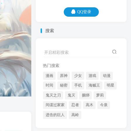
QQ登录
QQ登录
搜索
08
08
做人一定要自信，毕竟你是唯一一个，相
开启精彩搜索
信你的人。
热门搜索
漫画
原神
少女
游戏
动漫
时间
秘密
手机
海贼王
明星
鬼灭之刃
鬼灭
捆绑
萝莉
间谍过家家
忍者
高木
今泉
开启精彩搜索
进击的巨人
高岭
热门搜索