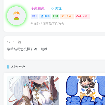
冷泉和泉
关注
0
6098
0
6.1W+
49.7W+
别在恐惧面前低下你的头
上一篇
瑞希结局怎么样了 奏，瑞希
相关推荐