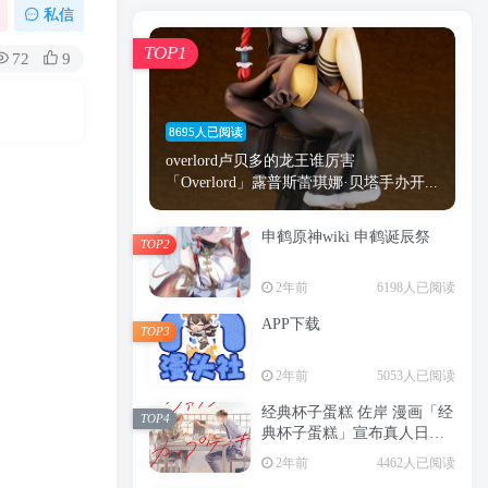
漫画
原神
少女
游戏
动漫
私信
时间
秘密
手机
海贼王
明星
TOP1
72
9
鬼灭之刃
鬼灭
捆绑
萝莉
间谍过家家
忍者
高木
今泉
8695人已阅读
进击的巨人
高岭
overlord卢贝多的龙王谁厉害
「Overlord」露普斯蕾琪娜·贝塔手办开...
申鹤原神wiki 申鹤诞辰祭
TOP2
TOP1
2年前
6198人已阅读
APP下载
TOP3
8695人已阅读
2年前
5053人已阅读
overlord卢贝多的龙王谁厉害
「Overlord」露普斯蕾琪娜·贝塔手办开...
经典杯子蛋糕 佐岸 漫画「经
TOP4
典杯子蛋糕」宣布真人日剧
申鹤原神wiki 申鹤诞辰祭
化
TOP2
2年前
4462人已阅读