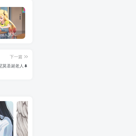
「Shine Post」第六话ED主题曲「Yellow Rose」无字幕MV公开
「茜物语」杂志彩页图公开
夺妻by豌豆荚小说全文 百度网盘 Duo!
下一篇
尼莫圣诞老人🌲