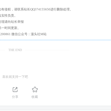
权，请联系站长QQ374155650进行删除处理。
真实性负责。
发现请向站长举报
第一时间更新。
7、带你进入绅士内部，畅所欲言，释放最真实的自我官方qq群：167200861 微信公众号：漫头社M站
THE END
喜欢就支持一下吧
分享
收藏