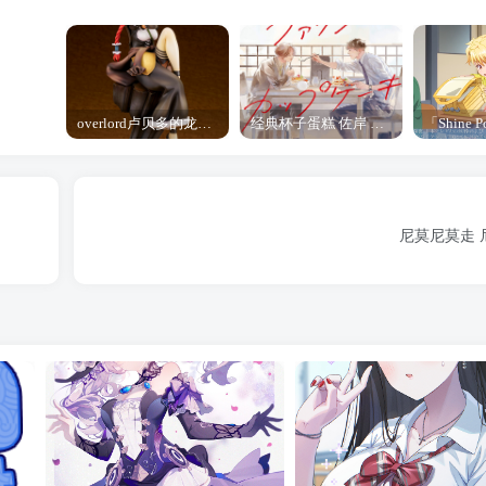
overlord卢贝多的龙王谁厉害 「Overlord」露普斯蕾琪娜·贝塔手办开订
经典杯子蛋糕 佐岸 漫画「经典杯子蛋糕」宣布真人日剧化
尼莫尼莫走 