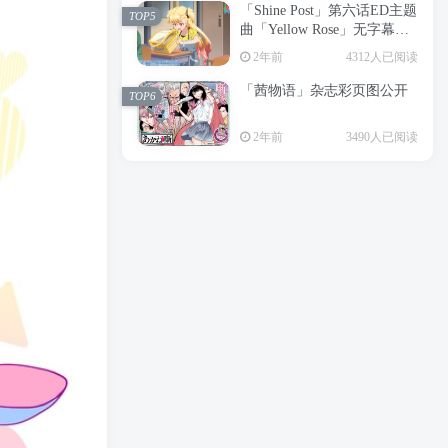
「Shine Post」第六话ED主题
2年前
6198人已阅读
TOP5
曲「Yellow Rose」无字幕MV
APP下载
公开
TOP3
2年前
4312人已阅读
「茜物语」杂志彩页图公开
2年前
5053人已阅读
TOP6
经典杯子蛋糕 佐岸 漫画「经
TOP4
2年前
3490人已阅读
典杯子蛋糕」宣布真人日剧
化
2年前
4462人已阅读
「Shine Post」第六话ED主题
TOP5
曲「Yellow Rose」无字幕MV
公开
2年前
4312人已阅读
「茜物语」杂志彩页图公开
TOP6
2年前
3490人已阅读