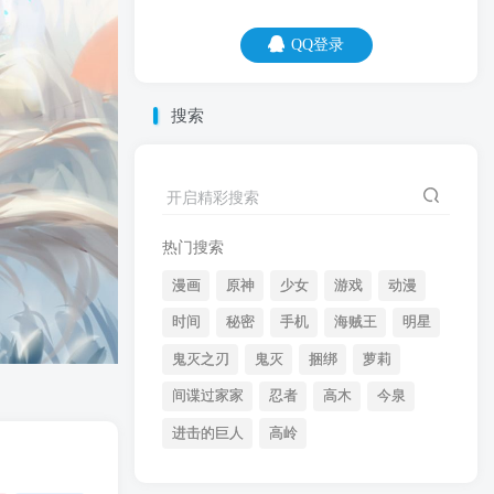
QQ登录
QQ登录
搜索
07
08
都别傻了，他要是真的想守护你，为什么
开启精彩搜索
你家楼下保安不是他？
热门搜索
漫画
原神
少女
游戏
动漫
时间
秘密
手机
海贼王
明星
鬼灭之刃
鬼灭
捆绑
萝莉
间谍过家家
忍者
高木
今泉
开启精彩搜索
进击的巨人
高岭
热门搜索