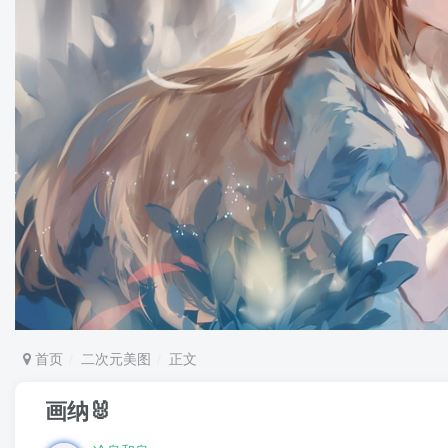
首页
二次元美图
正文
画纳🐰