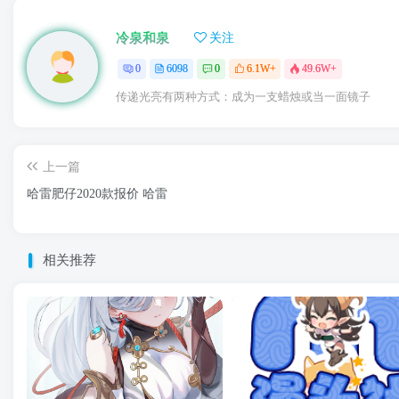
冷泉和泉
关注
0
6098
0
6.1W+
49.6W+
传递光亮有两种方式：成为一支蜡烛或当一面镜子
上一篇
哈雷肥仔2020款报价 哈雷
相关推荐