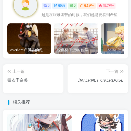
0
6098
0
6.1W+
49.7W+
越是在艰难困苦的时候，我们越是要看到希望
overlord卢贝多的龙王谁厉害 「Overlord」露普斯蕾琪娜·贝塔手办开订
经典杯子蛋糕 佐岸 漫画「经典杯子蛋糕」宣布真人日剧化
上一篇
下一篇
毒衣千奈美
𝘐𝘕𝘛𝘌𝘙𝘕𝘌𝘛 𝘖𝘝𝘌𝘙𝘋𝘖𝘚𝘌
相关推荐