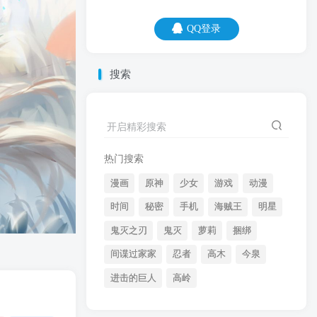
QQ登录
QQ登录
搜索
09
08
开启精彩搜索
钱买不来爱情，但是可以买走爱情。
热门搜索
漫画
原神
少女
游戏
动漫
时间
秘密
手机
海贼王
明星
鬼灭之刃
鬼灭
萝莉
捆绑
间谍过家家
忍者
高木
今泉
开启精彩搜索
进击的巨人
高岭
热门搜索