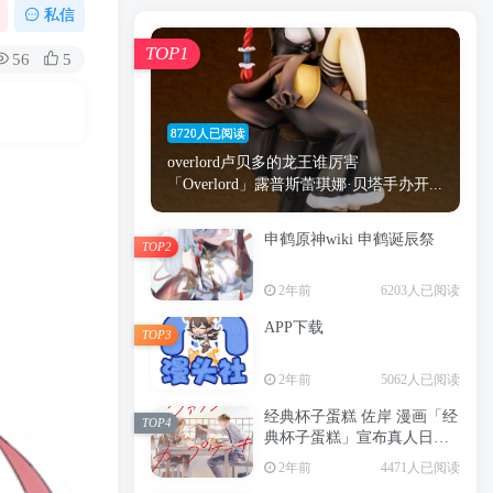
漫画
原神
少女
游戏
动漫
私信
时间
秘密
手机
海贼王
明星
TOP1
56
5
鬼灭之刃
鬼灭
萝莉
捆绑
间谍过家家
忍者
高木
今泉
8720人已阅读
进击的巨人
高岭
overlord卢贝多的龙王谁厉害
「Overlord」露普斯蕾琪娜·贝塔手办开...
申鹤原神wiki 申鹤诞辰祭
TOP2
TOP1
2年前
6203人已阅读
APP下载
TOP3
8720人已阅读
2年前
5062人已阅读
overlord卢贝多的龙王谁厉害
「Overlord」露普斯蕾琪娜·贝塔手办开...
经典杯子蛋糕 佐岸 漫画「经
TOP4
典杯子蛋糕」宣布真人日剧
申鹤原神wiki 申鹤诞辰祭
化
TOP2
2年前
4471人已阅读