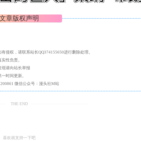
文章版权声明
权，请联系站长QQ374155650进行删除处理。
真实性负责。
发现请向站长举报
第一时间更新。
7、带你进入绅士内部，畅所欲言，释放最真实的自我官方qq群：167200861 微信公众号：漫头社M站
THE END
喜欢就支持一下吧