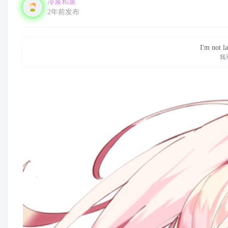
冷泉和泉
2年前发布
I'm not l
我