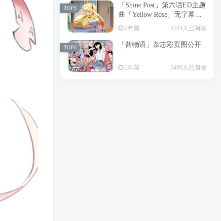
「Shine Post」第六话ED主题
2年前
6203人已阅读
TOP5
曲「Yellow Rose」无字幕MV
APP下载
公开
TOP3
2年前
4314人已阅读
「茜物语」杂志彩页图公开
2年前
5062人已阅读
TOP6
经典杯子蛋糕 佐岸 漫画「经
TOP4
2年前
3490人已阅读
典杯子蛋糕」宣布真人日剧
化
2年前
4471人已阅读
「Shine Post」第六话ED主题
TOP5
曲「Yellow Rose」无字幕MV
公开
2年前
4314人已阅读
「茜物语」杂志彩页图公开
TOP6
2年前
3490人已阅读