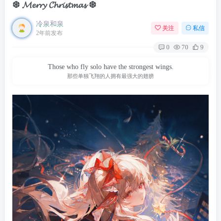
❆ 𝓜𝓮𝓻𝓻𝔂 𝓒𝓱𝓻𝓲𝓼𝓽𝓶𝓪𝓼 ❆
冷泉和泉
关注
私信
2年前发布
0
70
9
Those who fly solo have the strongest wings.
那些单独飞翔的人拥有最强大的翅膀