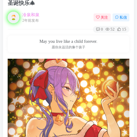
圣诞快乐🎄
冷泉和泉
关注
私信
2年前发布
0
52
15
May you live like a child forever.
愿你永远活的像个孩子