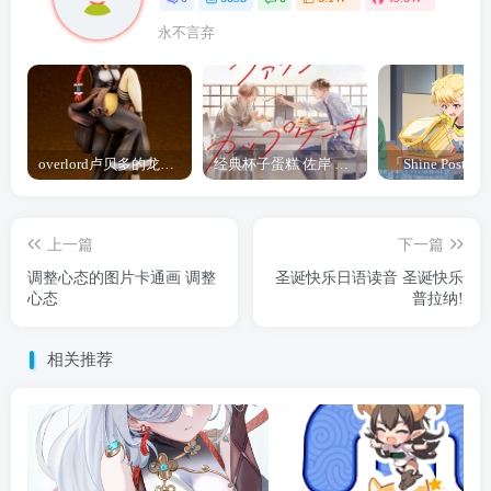
永不言弃
overlord卢贝多的龙王谁厉害 「Overlord」露普斯蕾琪娜·贝塔手办开订
经典杯子蛋糕 佐岸 漫画「经典杯子蛋糕」宣布真人日剧化
上一篇
下一篇
调整心态的图片卡通画 调整
圣诞快乐日语读音 圣诞快乐
心态
普拉纳!
相关推荐