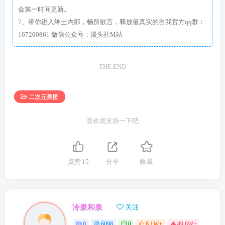
会第一时间更新。
7、带你进入绅士内部，畅所欲言，释放最真实的自我官方qq群：
167200861 微信公众号：漫头社M站
THE END
二次元美图
喜欢就支持一下吧
点赞
15
分享
收藏
冷泉和泉
关注
0
6098
0
6.1W+
49.6W+