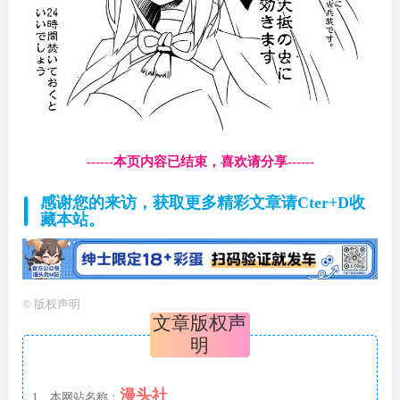
------本页内容已结束，喜欢请分享------
感谢您的来访，获取更多精彩文章请Cter+D收
藏本站。
©
版权声明
文章版权声
明
漫头社
1、本网站名称：