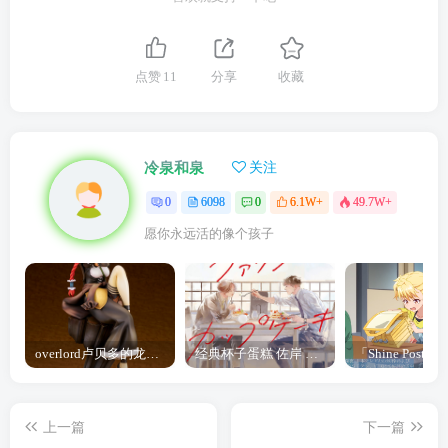
点赞
11
分享
收藏
冷泉和泉
关注
0
6098
0
6.1W+
49.7W+
愿你永远活的像个孩子
overlord卢贝多的龙王谁厉害 「Overlord」露普斯蕾琪娜·贝塔手办开订
经典杯子蛋糕 佐岸 漫画「经典杯子蛋糕」宣布真人日剧化
上一篇
下一篇