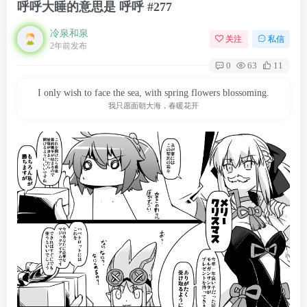
呼呼大睡的意思是 呼呼 #277
冷泉和泉
关注
私信
2年前发布
0
63
11
I only wish to face the sea, with spring flowers blossoming.
我只愿面朝大海，春暖花开