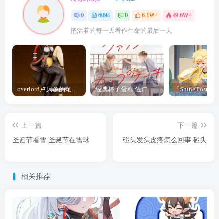
0
6098
0
6.1W+
49.6W+
把活着的每一天看作生命的最后一天
overlord卢贝多的龙王谁厉害 「Overlord」露普斯蕾琪娜·贝塔手办开订
经典杯子蛋糕 佐岸 漫画「经典杯子蛋糕」宣布真人日剧化
上一篇
下一篇
圣诞节看雪 圣诞节在雪球
碰头发头皮疼怎么回事 碰头
相关推荐