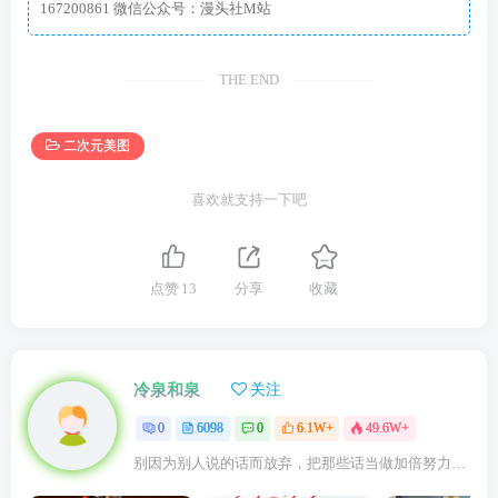
167200861 微信公众号：漫头社M站
THE END
二次元美图
喜欢就支持一下吧
点赞
13
分享
收藏
冷泉和泉
关注
0
6098
0
6.1W+
49.6W+
别因为别人说的话而放弃，把那些话当做加倍努力的动力