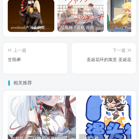
overlord卢贝多的龙王谁厉害 「Overlord」露普斯蕾琪娜·贝塔手办开订
经典杯子蛋糕 佐岸 漫画「经典杯子蛋糕」宣布真人日剧化
上一篇
下一篇
甘雨🎁
圣诞花环的寓意 圣诞花
相关推荐
申鹤原神wiki 申鹤诞辰祭
APP下载