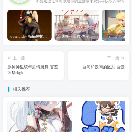
不要延迟任何可以给你的生活带来欢笑与快乐的事情
overlord卢贝多的龙王谁厉害 「Overlord」露普斯蕾琪娜·贝塔手办开订
经典杯子蛋糕 佐岸 漫画「经典杯子蛋糕」宣布真人日剧化
上一篇
下一篇
原神神里绫华剧情跳舞 害羞
自问和设问的区别 自设
绫华rkgk
相关推荐