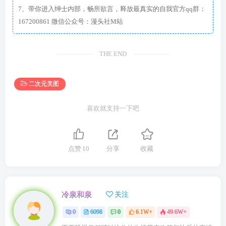
7、带你进入绅士内部，畅所欲言，释放最真实的自我官方qq群：
167200861 微信公众号：漫头社M站
THE END
二次元美图
喜欢就支持一下吧
点赞
10
分享
收藏
冷泉和泉
关注
0
6098
0
6.1W+
49.6W+