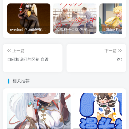
overlord卢贝多的龙王谁厉害 「Overlord」露普斯蕾琪娜·贝塔手办开订
经典杯子蛋糕 佐岸 漫画「经典杯子蛋糕」宣布真人日剧化
上一篇
下一篇
自问和设问的区别 自设
💢❗️
相关推荐