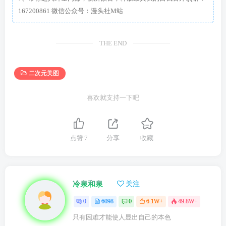
167200861 微信公众号：漫头社M站
THE END
二次元美图
喜欢就支持一下吧
点赞
7
分享
收藏
冷泉和泉
关注
0
6098
0
6.1W+
49.8W+
只有困难才能使人显出自己的本色