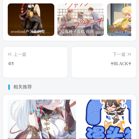
overlord卢贝多的龙王谁厉害 「Overlord」露普斯蕾琪娜·贝塔手办开订
经典杯子蛋糕 佐岸 漫画「经典杯子蛋糕」宣布真人日剧化
上一篇
下一篇
💢❗️
♰BLACK♰
相关推荐