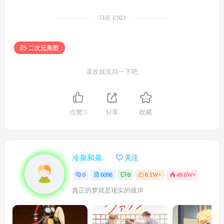
THE END
二次元美图
喜欢就支持一下吧
点赞
5
分享
收藏
冷泉和泉
关注
0
6098
0
6.1W+
49.6W+
真正的梦就是现实的彼岸