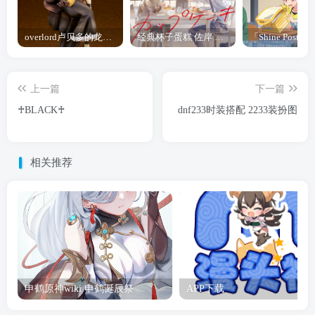
overlord卢贝多的龙王谁厉害 「Overlord」露普斯蕾琪娜·贝塔手办开订
经典杯子蛋糕 佐岸 漫画「经典杯子蛋糕」宣布真人日剧化
上一篇
下一篇
♰BLACK♰
dnf233时装搭配 2233装扮图
相关推荐
申鹤原神wiki 申鹤诞辰祭
APP下载