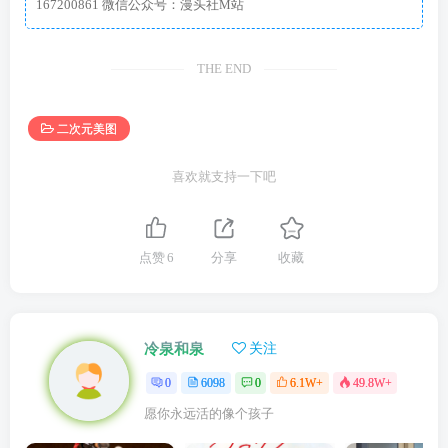
167200861 微信公众号：漫头社M站
THE END
二次元美图
喜欢就支持一下吧
点赞
6
分享
收藏
冷泉和泉
关注
0
6098
0
6.1W+
49.8W+
愿你永远活的像个孩子