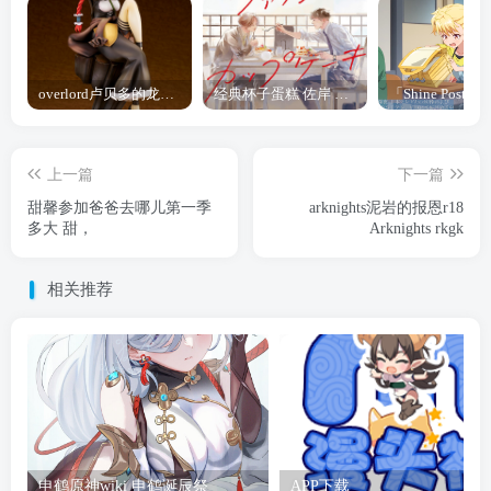
overlord卢贝多的龙王谁厉害 「Overlord」露普斯蕾琪娜·贝塔手办开订
经典杯子蛋糕 佐岸 漫画「经典杯子蛋糕」宣布真人日剧化
上一篇
下一篇
甜馨参加爸爸去哪儿第一季
arknights泥岩的报恩r18
多大 甜，
Arknights rkgk
相关推荐
申鹤原神wiki 申鹤诞辰祭
APP下载