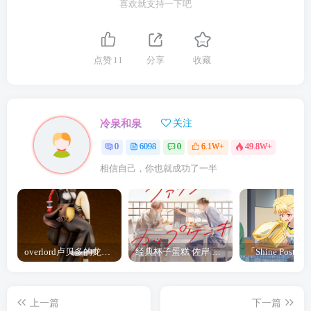
喜欢就支持一下吧
点赞
11
分享
收藏
冷泉和泉
关注
0
6098
0
6.1W+
49.8W+
相信自己，你也就成功了一半
overlord卢贝多的龙王谁厉害 「Overlord」露普斯蕾琪娜·贝塔手办开订
经典杯子蛋糕 佐岸 漫画「经典杯子蛋糕」宣布真人日剧化
上一篇
下一篇