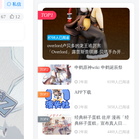
漫画
原神
少女
游戏
动漫
私信
时间
秘密
手机
海贼王
明星
TOP1
67
12
鬼灭之刃
鬼灭
捆绑
萝莉
间谍过家家
忍者
高木
今泉
8708人已阅读
进击的巨人
高岭
overlord卢贝多的龙王谁厉害
「Overlord」露普斯蕾琪娜·贝塔手办开...
申鹤原神wiki 申鹤诞辰祭
TOP2
TOP1
2年前
6199人已阅读
APP下载
TOP3
8708人已阅读
2年前
5058人已阅读
overlord卢贝多的龙王谁厉害
「Overlord」露普斯蕾琪娜·贝塔手办开...
经典杯子蛋糕 佐岸 漫画「经
TOP4
典杯子蛋糕」宣布真人日剧
申鹤原神wiki 申鹤诞辰祭
化
TOP2
2年前
4469人已阅读