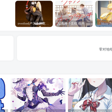
overlord卢贝多的龙王谁厉害 「Overlord」露普斯蕾琪娜·贝塔手办开订
经典杯子蛋糕 佐岸 漫画「经典杯子蛋糕」宣布真人日剧化
零对地