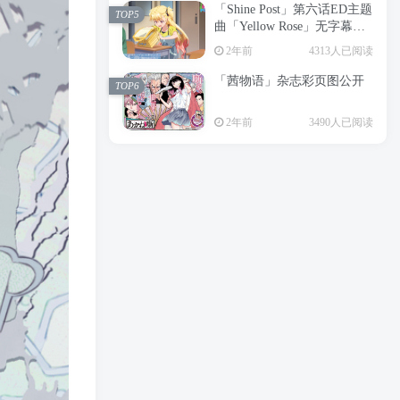
「Shine Post」第六话ED主题
2年前
6199人已阅读
TOP5
曲「Yellow Rose」无字幕MV
APP下载
公开
TOP3
2年前
4313人已阅读
「茜物语」杂志彩页图公开
2年前
5058人已阅读
TOP6
经典杯子蛋糕 佐岸 漫画「经
TOP4
2年前
3490人已阅读
典杯子蛋糕」宣布真人日剧
化
2年前
4469人已阅读
「Shine Post」第六话ED主题
TOP5
曲「Yellow Rose」无字幕MV
公开
2年前
4313人已阅读
「茜物语」杂志彩页图公开
TOP6
2年前
3490人已阅读