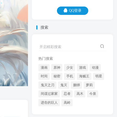
QQ登录
QQ登录
搜索
08
08
这两天雨水多，下雨记得打伞，否则脑袋
开启精彩搜索
容易进水。
热门搜索
漫画
原神
少女
游戏
动漫
时间
秘密
手机
海贼王
明星
鬼灭之刃
鬼灭
捆绑
萝莉
间谍过家家
忍者
高木
今泉
开启精彩搜索
进击的巨人
高岭
热门搜索