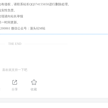
权，请联系站长QQ374155650进行删除处理。
真实性负责。
发现请向站长举报
第一时间更新。
7、带你进入绅士内部，畅所欲言，释放最真实的自我官方qq群：167200861 微信公众号：漫头社M站
THE END
喜欢就支持一下吧
2
分享
收藏