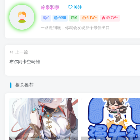
冷泉和泉
关注
0
6098
0
6.1W+
49.7W+
一路走到底，你就会发现那个最佳出口
上一篇
布尔阿卡空崎雏
相关推荐