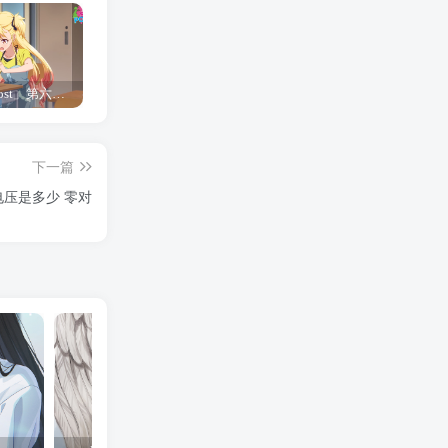
「Shine Post」第六话ED主题曲「Yellow Rose」无字幕MV公开
「茜物语」杂志彩页图公开
夺妻by豌豆荚小说全文 百度网盘 Duo!
下一篇
电压是多少 零对