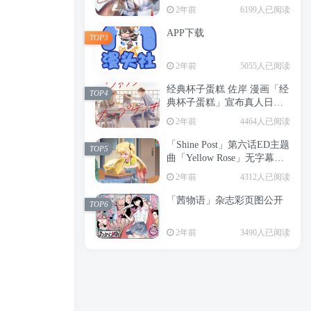
2年前
6199人已阅读
APP下载
TOP3
2年前
5055人已阅读
经典杯子蛋糕 佐岸 漫画「经
TOP4
典杯子蛋糕」宣布真人日剧
化
2年前
4464人已阅读
「Shine Post」第六话ED主题
TOP5
曲「Yellow Rose」无字幕MV
公开
2年前
4312人已阅读
「茜物语」杂志彩页图公开
TOP6
2年前
3490人已阅读