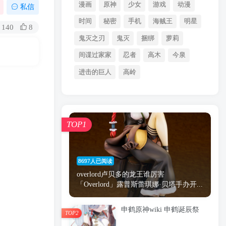
漫画
原神
少女
游戏
动漫
私信
时间
秘密
手机
海贼王
明星
140
8
鬼灭之刃
鬼灭
捆绑
萝莉
间谍过家家
忍者
高木
今泉
进击的巨人
高岭
TOP1
8697人已阅读
overlord卢贝多的龙王谁厉害
「Overlord」露普斯蕾琪娜·贝塔手办开...
申鹤原神wiki 申鹤诞辰祭
TOP2