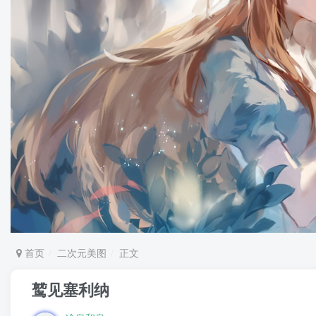
首页
二次元美图
正文
鹫见塞利纳