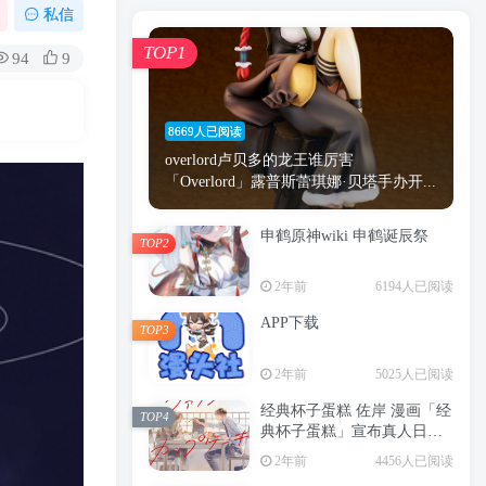
漫画
原神
少女
游戏
动漫
私信
时间
秘密
手机
海贼王
明星
TOP1
94
9
鬼灭之刃
鬼灭
捆绑
萝莉
间谍过家家
忍者
高木
今泉
8669人已阅读
进击的巨人
高岭
overlord卢贝多的龙王谁厉害
「Overlord」露普斯蕾琪娜·贝塔手办开...
申鹤原神wiki 申鹤诞辰祭
TOP2
TOP1
2年前
6194人已阅读
APP下载
TOP3
8669人已阅读
2年前
5025人已阅读
overlord卢贝多的龙王谁厉害
「Overlord」露普斯蕾琪娜·贝塔手办开...
经典杯子蛋糕 佐岸 漫画「经
TOP4
典杯子蛋糕」宣布真人日剧
申鹤原神wiki 申鹤诞辰祭
化
TOP2
2年前
4456人已阅读