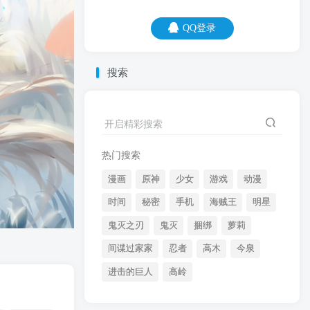
QQ登录
QQ登录
搜索
06
08
别人朋友圈是晒幸福生活，你晒朋友圈，
开启精彩搜索
是证明自己还活着。
热门搜索
漫画
原神
少女
游戏
动漫
时间
秘密
手机
海贼王
明星
鬼灭之刃
鬼灭
捆绑
萝莉
间谍过家家
忍者
高木
今泉
开启精彩搜索
进击的巨人
高岭
热门搜索