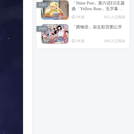
「Shine Post」第六话ED主题
2年前
6194人已阅读
TOP5
曲「Yellow Rose」无字幕MV
APP下载
公开
TOP3
2年前
4311人已阅读
「茜物语」杂志彩页图公开
2年前
5025人已阅读
TOP6
经典杯子蛋糕 佐岸 漫画「经
TOP4
2年前
3483人已阅读
典杯子蛋糕」宣布真人日剧
化
2年前
4456人已阅读
「Shine Post」第六话ED主题
TOP5
曲「Yellow Rose」无字幕MV
公开
2年前
4311人已阅读
「茜物语」杂志彩页图公开
TOP6
2年前
3483人已阅读