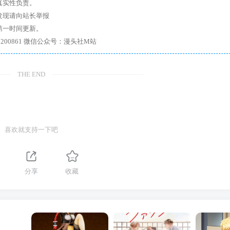
真实性负责。
发现请向站长举报
第一时间更新。
7、带你进入绅士内部，畅所欲言，释放最真实的自我官方qq群：167200861 微信公众号：漫头社M站
THE END
喜欢就支持一下吧
分享
收藏