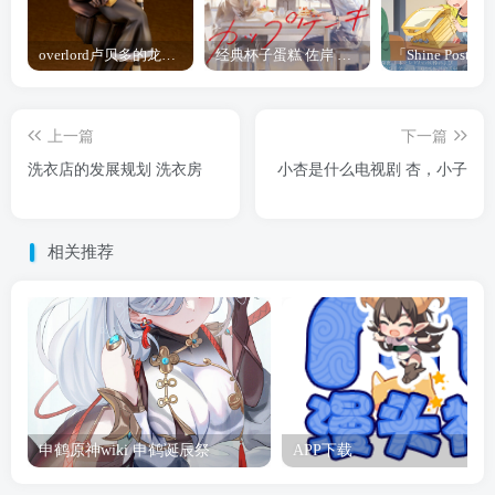
overlord卢贝多的龙王谁厉害 「Overlord」露普斯蕾琪娜·贝塔手办开订
经典杯子蛋糕 佐岸 漫画「经典杯子蛋糕」宣布真人日剧化
上一篇
下一篇
洗衣店的发展规划 洗衣房
小杏是什么电视剧 杏，小子
相关推荐
申鹤原神wiki 申鹤诞辰祭
APP下载