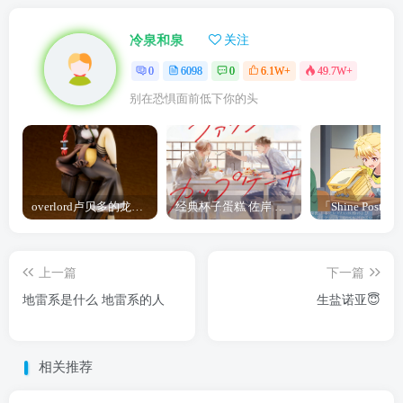
冷泉和泉
关注
0
6098
0
6.1W+
49.7W+
别在恐惧面前低下你的头
overlord卢贝多的龙王谁厉害 「Overlord」露普斯蕾琪娜·贝塔手办开订
经典杯子蛋糕 佐岸 漫画「经典杯子蛋糕」宣布真人日剧化
上一篇
下一篇
地雷系是什么 地雷系的人
生盐诺亚😇
相关推荐