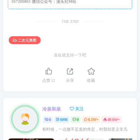
167200861 微信公众号：漫头社M站
THE END
二次元美图
喜欢就支持一下吧
点赞
12
分享
收藏
冷泉和泉
关注
0
6098
0
6.1W+
49.6W+
有时候，一点微不足道的肯定，对我却意义非凡