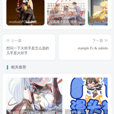
overlord卢贝多的龙王谁厉害 「Overlord」露普斯蕾琪娜·贝塔手办开订
经典杯子蛋糕 佐岸 漫画「经典杯子蛋糕」宣布真人日剧化
上一篇
下一篇
想问一下火炬手是怎么选的
eiample Ei & nahida
几乎是火炬手
相关推荐
申鹤原神wiki 申鹤诞辰祭
APP下载